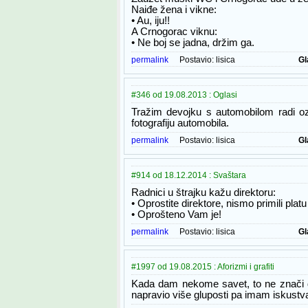
Naiđe žena i vikne:
• Au, iju!!
A Crnogorac viknu:
• Ne boj se jadna, držim ga.
permalink
Postavio:
lisica
Gl
#346 od 19.08.2013 : Oglasi
Tražim devojku s automobilom radi oz
fotografiju automobila.
permalink
Postavio:
lisica
Gl
#914 od 18.12.2014 : Svaštara
Radnici u štrajku kažu direktoru:
• Oprostite direktore, nismo primili plat
• Oprošteno Vam je!
permalink
Postavio:
lisica
Gl
#1997 od 19.08.2015 : Aforizmi i grafiti
Kada dam nekome savet, to ne znači 
napravio više gluposti pa imam iskustv