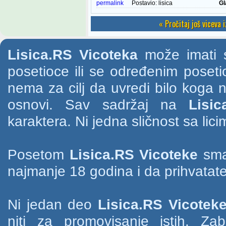
permalink
Postavio:
lisica
Gl
« Pročitaj još viceva 
Lisica.RS Vicoteka
može imati s
posetioce ili se određenim poset
nema za cilj da uvredi bilo koga na
osnovi. Sav sadržaj na
Lisic
karaktera. Ni jedna sličnost sa li
Posetom
Lisica.RS Vicoteke
smat
najmanje 18 godina i da prihvatate
Ni jedan deo
Lisica.RS Vicotek
niti za promovisanje istih. Za