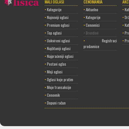
MALI OGLASI
CENOMANIJA
AKC
•
Kategorije
•
Aktuelno
•
Kat
•
Najnoviji oglasi
•
Kategorije
•
Dr
•
Premium oglasi
•
Cenovnici
•
Ka
•
Top oglasi
• Brendovi
•
Pr
•
Uokvireni oglasi
•
Registracija
•
Pr
prodavnice
•
Najčitaniji oglasi
•
Najpraćeniji oglasi
•
Postavi oglas
•
Moji oglasi
•
Oglasi koje pratim
•
Moje transakcije
•
Cenovnik
•
Dopuni račun