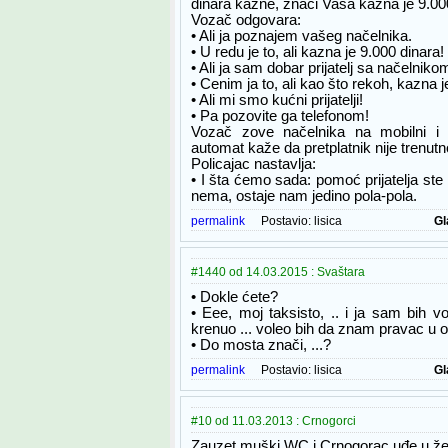
dinara kazne, znači Vaša kazna je 9.00
Vozač odgovara:
• Ali ja poznajem vašeg načelnika.
• U redu je to, ali kazna je 9.000 dinara!
• Ali ja sam dobar prijatelj sa načelniko
• Cenim ja to, ali kao što rekoh, kazna 
• Ali mi smo kućni prijatelji!
• Pa pozovite ga telefonom!
Vozač zove načelnika na mobilni i
automat kaže da pretplatnik nije trenut
Policajac nastavlja:
• I šta ćemo sada: pomoć prijatelja ste is
nema, ostaje nam jedino pola-pola.
permalink
Postavio:
lisica
Gl
#1440 od 14.03.2015 : Svaštara
• Dokle ćete?
• Eee, moj taksisto, .. i ja sam bih 
krenuo ... voleo bih da znam pravac u ov
• Do mosta znači, ...?
permalink
Postavio:
lisica
Gl
#10 od 11.03.2013 : Crnogorci
Zauzet muški WC i Crnogorac uđe u že