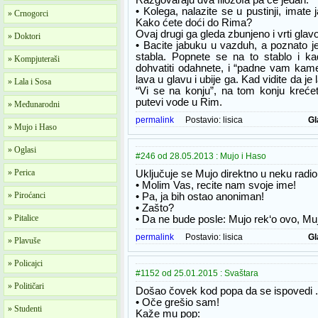
Razgovaraju dva filozofa pa će jedan:
• Kolega, nalazite se u pustinji, imate
» Crnogorci
Kako ćete doći do Rima?
Ovaj drugi ga gleda zbunjeno i vrti glav
» Doktori
• Bacite jabuku u vazduh, a poznato j
stabla. Popnete se na to stablo i k
» Kompjuteraši
dohvatiti odahnete, i “padne vam kam
lava u glavu i ubije ga. Kad vidite da je 
» Lala i Sosa
“Vi se na konju”, na tom konju krećet
putevi vode u Rim.
» Međunarodni
permalink
Postavio:
lisica
Gl
» Mujo i Haso
» Oglasi
#246 od 28.05.2013 : Mujo i Haso
» Perica
Uključuje se Mujo direktno u neku radio 
• Molim Vas, recite nam svoje ime!
» Piroćanci
• Pa, ja bih ostao anoniman!
• Zašto?
» Pitalice
• Da ne bude posle: Mujo rek‘o ovo, Muj
permalink
Postavio:
lisica
Gl
» Plavuše
» Policajci
#1152 od 25.01.2015 : Svaštara
» Političari
Došao čovek kod popa da se ispovedi .
• Oče grešio sam!
» Studenti
Kaže mu pop: