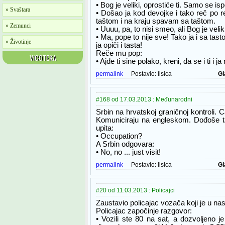
• Bog je veliki, oprostiće ti. Samo se is
» Svaštara
• Došao ja kod devojke i tako reč po r
taštom i na kraju spavam sa taštom.
» Zemunci
• Uuuu, pa, to nisi smeo, ali Bog je veliki
• Ma, pope to nije sve! Tako ja i sa tas
» Životinje
ja opiči i tasta!
Reče mu pop:
VICOTEKA
• Ajde ti sine polako, kreni, da se i ti i 
permalink
Postavio:
lisica
Gl
#168 od 17.03.2013 : Međunarodni
Srbin na hrvatskoj graničnoj kontroli. 
Komuniciraju na engleskom. Dođoše ta
upita:
• Occupation?
A Srbin odgovara:
• No, no ... just visit!
permalink
Postavio:
lisica
Gl
#20 od 11.03.2013 : Policajci
Zaustavio policajac vozača koji je u n
Policajac započinje razgovor:
• Vozili ste 80 na sat, a dozvoljeno 