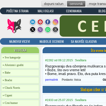
dopuni račun
cenovnik
moje transa
POČETNA STRANA
MALI OGLASI
CENOMANIJA
BLOG
NAJNOVIJI VICEVI
NAJBOLJE OCENJENI
SA NAJVIŠE GLASOVA
VICOTEKA
Što vreme le
» Sve kategorije
#2282 od 09.12.2015 : Svaštara
» Aforizmi i grafiti
Razgovaraju dva oženjena muškarca sr
• Bože, što ovo vreme leti!
» Babe
• Bome, imaš pravo. Eto, dva puta kres
permalink
Postavio:
lisica
Gl
» Bračni
» Chuck Norris
Slučajan izbor iz
» Cigani
#1933 od 25.07.2015 : Svaštara
» Crni humor