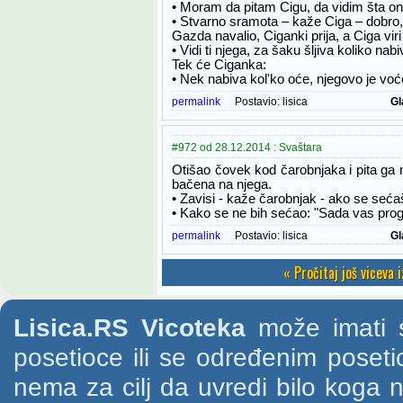
• Moram da pitam Cigu, da vidim šta on
• Stvarno sramota – kaže Ciga – dobro
Gazda navalio, Ciganki prija, a Ciga viri
• Vidi ti njega, za šaku šljiva koliko nabi
Tek će Ciganka:
• Nek nabiva kol'ko oće, njegovo je voć
permalink
Postavio:
lisica
Gl
#972 od 28.12.2014 : Svaštara
Otišao čovek kod čarobnjaka i pita ga m
bačena na njega.
• Zavisi - kaže čarobnjak - ako se sećaš 
• Kako se ne bih sećao: "Sada vas pro
permalink
Postavio:
lisica
Gl
« Pročitaj još viceva 
Lisica.RS Vicoteka
može imati s
posetioce ili se određenim poset
nema za cilj da uvredi bilo koga na