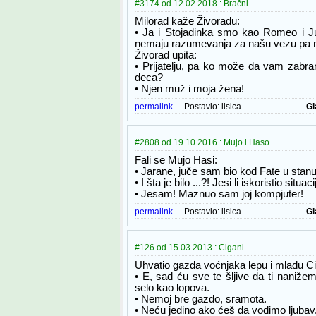
#3174 od 12.02.2018 : Bračni
Milorad kaže Živoradu:
• Ja i Stojadinka smo kao Romeo i Jul
nemaju razumevanja za našu vezu pa 
Živorad upita:
• Prijatelju, pa ko može da vam zabra
deca?
• Njen muž i moja žena!
permalink
Postavio:
lisica
Gl
#2808 od 19.10.2016 : Mujo i Haso
Fali se Mujo Hasi:
• Jarane, juče sam bio kod Fate u stan
• I šta je bilo ...?! Jesi li iskoristio situ
• Jesam! Maznuo sam joj kompjuter!
permalink
Postavio:
lisica
Gl
#126 od 15.03.2013 : Cigani
Uhvatio gazda voćnjaka lepu i mladu Cig
• E, sad ću sve te šljive da ti naniže
selo kao lopova.
• Nemoj bre gazdo, sramota.
• Neću jedino ako ćeš da vodimo ljubav