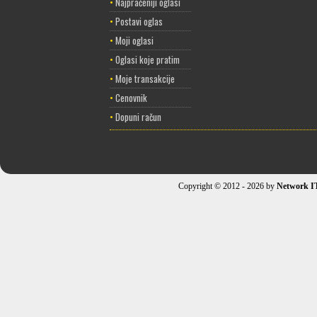
•
Najpraćeniji oglasi
•
Postavi oglas
•
Moji oglasi
•
Oglasi koje pratim
•
Moje transakcije
•
Cenovnik
•
Dopuni račun
Copyright © 2012 - 2026 by
Network I