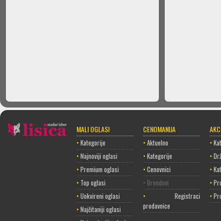
MALI OGLASI
CENOMANIJA
AKC
•
Kategorije
•
Aktuelno
•
Kat
•
Najnoviji oglasi
•
Kategorije
•
Dr
•
Premium oglasi
•
Cenovnici
•
Ka
•
Top oglasi
• Brendovi
•
Pr
•
Uokvireni oglasi
•
Registracija
•
Pr
prodavnice
•
Najčitaniji oglasi