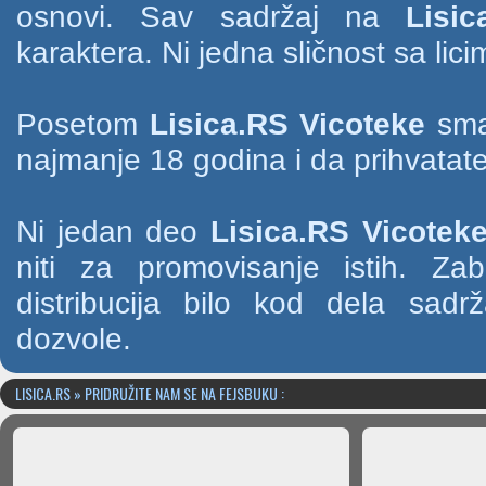
osnovi. Sav sadržaj na
Lisic
karaktera. Ni jedna sličnost sa li
Posetom
Lisica.RS Vicoteke
smat
najmanje 18 godina i da prihvatate
Ni jedan deo
Lisica.RS Vicotek
niti za promovisanje istih. Za
distribucija bilo kod dela sad
dozvole.
LISICA.RS » PRIDRUŽITE NAM SE NA FEJSBUKU :