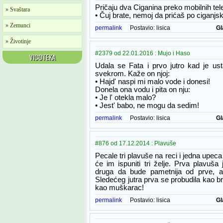
Pričaju dva Ciganina preko mobilnih tel
» Svaštara
• Čuj brate, nemoj da prićaš po ciganjsk
» Zemunci
permalink
Postavio:
lisica
Gl
» Životinje
#2379 od 22.01.2016 : Mujo i Haso
VICOTEKA
Udala se Fata i prvo jutro kad je ust
svekrom. Kaže on njoj:
• Hajd' naspi mi malo vode i donesi!
Donela ona vodu i pita on nju:
• Je l' otekla malo?
• Jest' babo, ne mogu da sedim!
permalink
Postavio:
lisica
Gl
#876 od 17.12.2014 : Plavuše
Pecale tri plavuše na reci i jedna upec
će im ispuniti tri želje. Prva plavuš
druga da bude pametnija od prve, a
Sledećeg jutra prva se probudila kao br
kao muškarac!
permalink
Postavio:
lisica
Gl