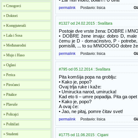
• Zar nisi video, bolan?! U dva!
» Crnogorci
permalink
Postavio:
lisica
Gl
» Doktori
#1327 od 24.02.2015 : Svaštara
» Kompjuteraši
Postoje dve vrste žena: DOBRE i M
» Lala i Sosa
• DOBRE žene imaju: dobro D, male 
čemu je D - domaćinstvo, P - potrebe, a
» Međunarodni
pomislili, ... to su MNOOOGO dobre že
permalink
Postavio:
lisica
Gl
» Mujo i Haso
» Oglasi
#795 od 05.12.2014 : Svaštara
» Perica
Pita komšija popa na groblju:
• Kako je, popo?
» Piroćanci
Ovaj trlja ruke i kaže:
• Umirucka narod, umirucka!
» Pitalice
Kad eto ti – umre popadija. Pita ga opet
• Kako je, popo?
» Plavuše
A ovaj će:
• Jao, ne pitaj, pomre čitav svet!
» Policajci
permalink
Postavio:
lisica
Gl
» Političari
» Studenti
#1775 od 11.06.2015 : Cigani