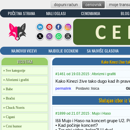
dopuni račun
cenovnik
moje transa
POČETNA STRANA
MALI OGLASI
CENOMANIJA
BLOG
NAJNOVIJI VICEVI
NAJBOLJE OCENJENI
SA NAJVIŠE GLASOVA
VICOTEKA
Kako Kinezi žive t
» Sve kategorije
#1461 od 19.03.2015 : Aforizmi i grafiti
» Aforizmi i grafiti
Kako Kinezi žive tako dugo kad ih prav
permalink
Postavio:
lisica
Gl
» Babe
» Bračni
Slučajan izbor iz
» Chuck Norris
#1899 od 21.07.2015 : Mujo i Haso
» Cigani
Išli Mujo i Haso na koncert grupe U2. P
• Kad počinje koncert?
» Crni humor