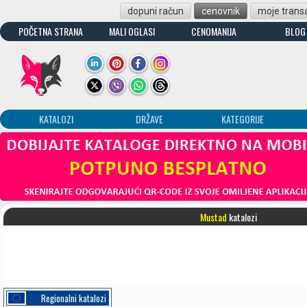
dopuni račun
cenovnik
moje transa
POČETNA STRANA
MALI OGLASI
CENOMANIJA
BLOG
KATALOZI
DRŽAVE
KATEGORIJE
Mustad
katalozi
Regionalni katalozi