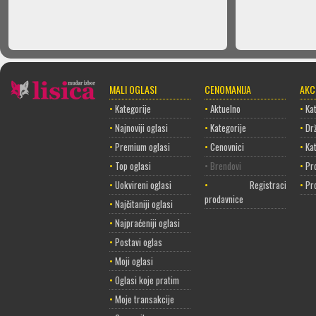
MALI OGLASI
CENOMANIJA
AKC
•
Kategorije
•
Aktuelno
•
Kat
•
Najnoviji oglasi
•
Kategorije
•
Dr
•
Premium oglasi
•
Cenovnici
•
Ka
•
Top oglasi
• Brendovi
•
Pr
•
Uokvireni oglasi
•
Registracija
•
Pr
prodavnice
•
Najčitaniji oglasi
•
Najpraćeniji oglasi
•
Postavi oglas
•
Moji oglasi
•
Oglasi koje pratim
•
Moje transakcije