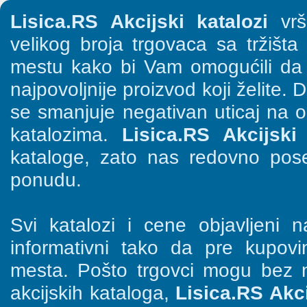
Lisica.RS Akcijski katalozi
vrši
velikog broja trgovaca sa tržišt
mestu kako bi Vam omogućili da š
najpovoljnije proizvod koji želite. 
se smanjuje negativan uticaj na o
katalozima.
Lisica.RS Akcijski 
kataloge, zato nas redovno pose
ponudu.
Svi katalozi i cene objavljeni
informativni tako da pre kupov
mesta. Pošto trgovci mogu bez n
akcijskih kataloga,
Lisica.RS Akci