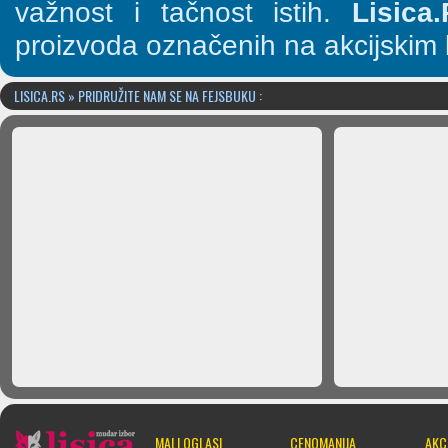
važnost i tačnost istih.
Lisica
proizvoda označenih na akcijskim 
LISICA.RS » PRIDRUŽITE NAM SE NA FEJSBUKU :
MALI OGLASI
CENOMANIJA
AKC