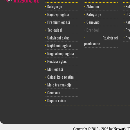
•
Kategorije
•
Aktuelno
•
Kat
•
Najnoviji oglasi
•
Kategorije
•
Dr
•
Premium oglasi
•
Cenovnici
•
Ka
•
Top oglasi
• Brendovi
•
Pr
•
Uokvireni oglasi
•
Registracija
•
Pr
prodavnice
•
Najčitaniji oglasi
•
Najpraćeniji oglasi
•
Postavi oglas
•
Moji oglasi
•
Oglasi koje pratim
•
Moje transakcije
•
Cenovnik
•
Dopuni račun
Copyright © 2012 - 2026 by
Network I