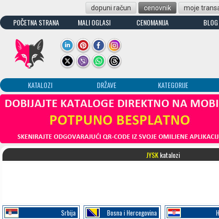
dopuni račun
cenovnik
moje transa
POČETNA STRANA
MALI OGLASI
CENOMANIJA
BLOG
KATALOZI
DRŽAVE
KATEGORIJE
JYSK
katalozi
Srbija
Bosna i Hercegovina
H