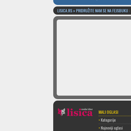
LISICA.RS » PRIDRUŽITE NAM SE NA FEJSBUKU :
MALI OGLASI
•
Kategorije
•
Najnoviji oglasi