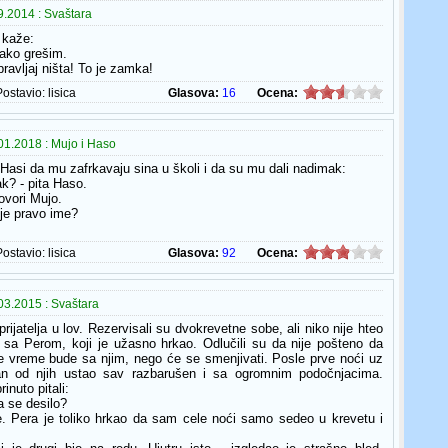
.2014 : Svaštara
 kaže:
 ako grešim.
spravljaj ništa! To je zamka!
Postavio:
lisica
Glasova:
16
Ocena:
01.2018 : Mujo i Haso
 Hasi da mu zafrkavaju sina u školi i da su mu dali nadimak:
ak? - pita Haso.
ovori Mujo.
 je pravo ime?
Postavio:
lisica
Glasova:
92
Ocena:
03.2015 : Svaštara
rijatelja u lov. Rezervisali su dvokrevetne sobe, ali niko nije hteo
 sa Perom, koji je užasno hrkao. Odlučili su da nije pošteno da
ve vreme bude sa njim, nego će se smenjivati. Posle prve noći uz
an od njih ustao sav razbarušen i sa ogromnim podočnjacima.
inuto pitali:
a se desilo?
e. Pera je toliko hrkao da sam cele noći samo sedeo u krevetu i