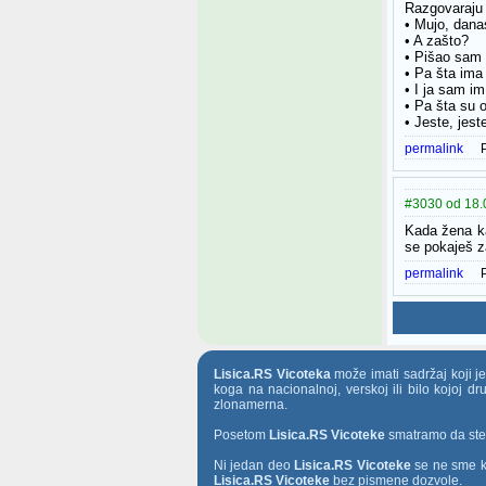
Razgovaraju 
• Mujo, dana
• A zašto?
• Pišao sam 
• Pa šta ima
• I ja sam im
• Pa šta su o
• Jeste, jest
permalink
#3030 od 18.07
Kada žena ka
se pokaješ za
permalink
Lisica.RS Vicoteka
može imati sadržaj koji j
koga na nacionalnoj, verskoj ili bilo kojoj d
zlonamerna.
Posetom
Lisica.RS Vicoteke
smatramo da ste t
Ni jedan deo
Lisica.RS Vicoteke
se ne sme ko
Lisica.RS Vicoteke
bez pismene dozvole.