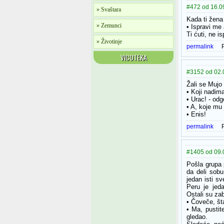
#472 od 16.09
» Svaštara
Kada ti žena
» Zemunci
• Ispravi me
Ti ćuti, ne i
» Životinje
permalink
VICOTEKA
#3152 od 02.
Žali se Mujo
• Koji nadim
• Urac! - odg
• A, koje mu
• Enis!
permalink
#1405 od 09.
Pošla grupa p
da deli sobu
jedan isti s
Peru je jed
Ostali su zabr
• Čoveče, št
• Ma, pustit
gledao.