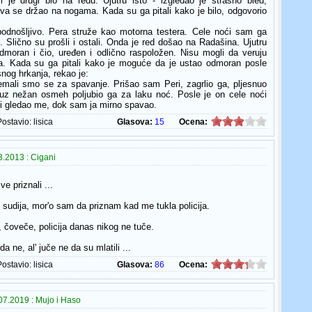
 je drugi bio na redu. Ujutru isto - izgledao je strašno bled,
va se držao na nogama. Kada su ga pitali kako je bilo, odgovorio
podnošljivo. Pera struže kao motorna testera. Cele noći sam ga
 Slično su prošli i ostali. Onda je red došao na Radašina. Ujutru
dmoran i čio, uređen i odlično raspoložen. Nisu mogli da veruju
a. Kada su ga pitali kako je moguće da je ustao odmoran posle
šnog hrkanja, rekao je:
emali smo se za spavanje. Prišao sam Peri, zagrlio ga, pljesnuo
 uz nežan osmeh poljubio ga za laku noć. Posle je on cele noći
 gledao me, dok sam ja mirno spavao.
Postavio:
lisica
Glasova:
15
Ocena:
.2013 : Cigani
ve priznali ...
 sudija, mor'o sam da priznam kad me tukla policija.
, čoveče, policija danas nikog ne tuče.
 ne, al' juče ne da su mlatili ...
Postavio:
lisica
Glasova:
86
Ocena:
07.2019 : Mujo i Haso