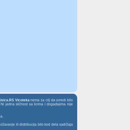
Lisica.RS Vicoteka
nema za cilj da uvredi bilo
 Ni jedna sličnost sa licima i događajima nije
ja.
ožavanje ili distribucija bilo kod dela sadržaja