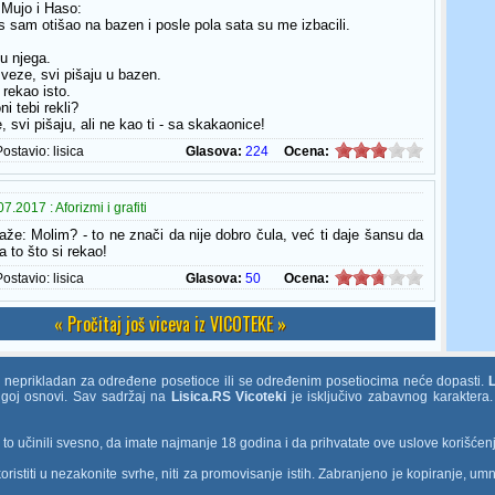
Mujo i Haso:
s sam otišao na bazen i posle pola sata su me izbacili.
u njega.
 veze, svi pišaju u bazen.
 rekao isto.
ni tebi rekli?
e, svi pišaju, ali ne kao ti - sa skakaonice!
Postavio:
lisica
Glasova:
224
Ocena:
.2017 : Aforizmi i grafiti
že: Molim? - to ne znači da nije dobro čula, već ti daje šansu da
 to što si rekao!
Postavio:
lisica
Glasova:
50
Ocena:
« Pročitaj još viceva iz VICOTEKE »
e neprikladan za određene posetioce ili se određenim posetiocima neće dopasti.
rugoj osnovi. Sav sadržaj na
Lisica.RS Vicoteki
je isključivo zabavnog karaktera.
o učinili svesno, da imate najmanje 18 godina i da prihvatate ove uslove korišćen
ristiti u nezakonite svrhe, niti za promovisanje istih. Zabranjeno je kopiranje, umn