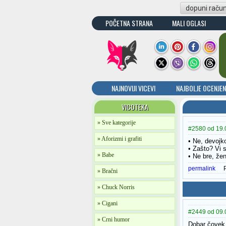
dopuni raču
POČETNA STRANA
MALI OGLASI
NAJNOVIJI VICEVI
NAJBOLJE OCENJEN
VICOTEKA
» Sve kategorije
#2580 od 19.
» Aforizmi i grafiti
• Ne, devojk
• Zašto? Vi 
» Babe
• Ne bre, žen
permalink
» Bračni
» Chuck Norris
» Cigani
#2449 od 09.03
» Crni humor
Dobar čovek v