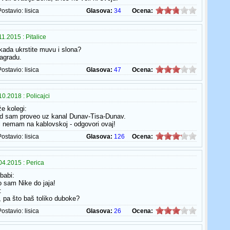
Postavio:
lisica
Glasova:
34
Ocena:
1.2015 : Pitalice
 kada ukrstite muvu i slona?
agradu.
Postavio:
lisica
Glasova:
47
Ocena:
0.2018 : Policajci
že kolegi:
nd sam proveo uz kanal Dunav-Tisa-Dunav.
al nemam na kablovskoj - odgovori ovaj!
Postavio:
lisica
Glasova:
126
Ocena:
4.2015 : Perica
babi:
o sam Nike do jaja!
:
, pa što baš toliko duboke?
Postavio:
lisica
Glasova:
26
Ocena: