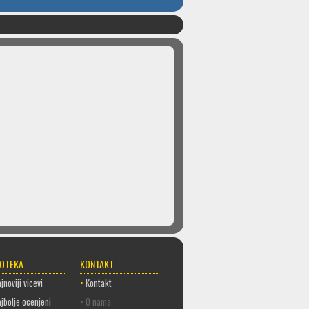
COTEKA
KONTAKT
jnoviji vicevi
•
Kontakt
jbolje ocenjeni
• O nama