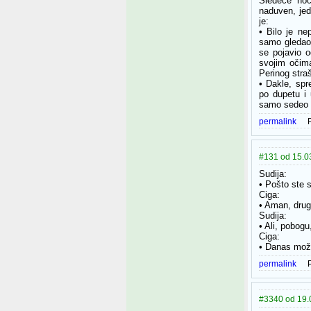
Sledeće noći
naduven, jed
je:
• Bilo je ne
samo gledao.
se pojavio o
svojim očim
Perinog stra
• Dakle, spr
po dupetu i
samo sedeo i
permalink
#131 od 15.03
Sudija:
• Pošto ste s
Ciga:
• Aman, drug
Sudija:
• Ali, pobogu
Ciga:
• Danas možda
permalink
#3340 od 19.