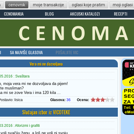
n
cenovnik
moje transakcije
oglasi koje pratim
moji oglasi
CENOMANIJA
BLOG
AKCIJSKI KATALOZI
RECEPTI
I
SA NAJVIŠE GLASOVA
POŠALJITE VIC
Vera mi ne dozvoljava
05.2016 : Svaštara
o, moja vera mi ne dozvoljava da pijem!
ste musliman?
a mi se zove Vera i ima 120 kila ...
Postavio:
lisica
Glasova:
36
Ocena:
Slučajan izbor iz VICOTEKE
.2016 : Aforizmi i grafiti
oli svačiju ženu, a loš ne voli ni svoju.