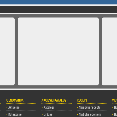
CENOMANIJA
AKCIJSKI KATALOZI
RECEPTI
VI
•
Aktuelno
•
Katalozi
•
Najnoviji recepti
•
Na
•
Kategorije
•
Države
•
Najbolje ocenjeni
•
Na