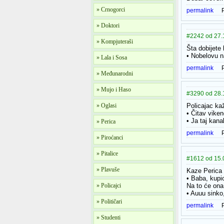
» Crnogorci
permalink
» Doktori
#2242 od 27.1
» Kompjuteraši
Šta dobijete
• Nobelovu n
» Lala i Sosa
permalink
» Međunarodni
» Mujo i Haso
#3290 od 28.1
» Oglasi
Policajac ka
• Čitav vike
• Ja taj kan
» Perica
permalink
» Piroćanci
» Pitalice
#1612 od 15.0
» Plavuše
Kaze Perica 
• Baba, kupi
» Policajci
Na to će ona
• Auuu sinko
» Političari
permalink
» Studenti