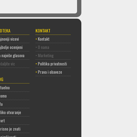
COTEKA
KONTAKT
jnoviji vicevi
•
Kontakt
jbolje ocenjeni
• O nama
 najviše glasova
• Marketing
šaljite vic
•
Politika privatnosti
•
Prava i obaveze
OG
tuelno
romo
fo
liko otvaranje
vrt
risno je znati