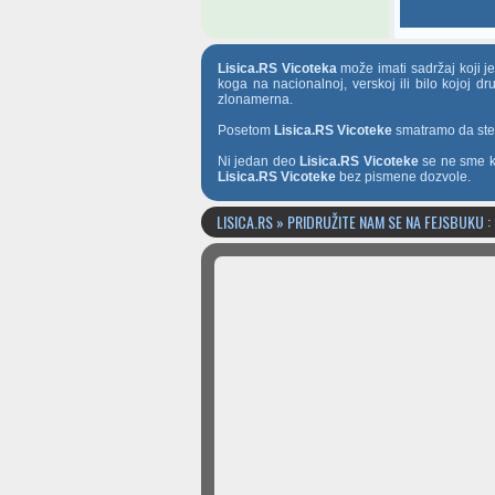
Lisica.RS Vicoteka
može imati sadržaj koji j
koga na nacionalnoj, verskoj ili bilo kojoj d
zlonamerna.
Posetom
Lisica.RS Vicoteke
smatramo da ste t
Ni jedan deo
Lisica.RS Vicoteke
se ne sme ko
Lisica.RS Vicoteke
bez pismene dozvole.
LISICA.RS » PRIDRUŽITE NAM SE NA FEJSBUKU :