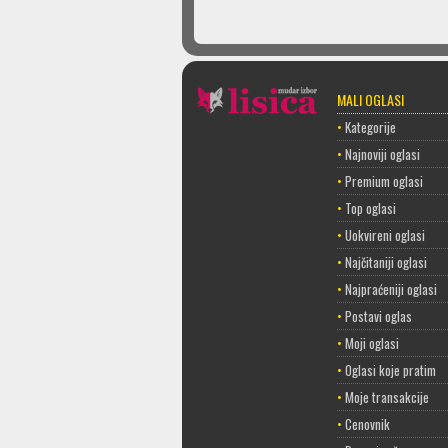
MALI OGLASI
•
Kategorije
•
Najnoviji oglasi
•
Premium oglasi
•
Top oglasi
•
Uokvireni oglasi
•
Najčitaniji oglasi
•
Najpraćeniji oglasi
•
Postavi oglas
•
Moji oglasi
•
Oglasi koje pratim
•
Moje transakcije
•
Cenovnik