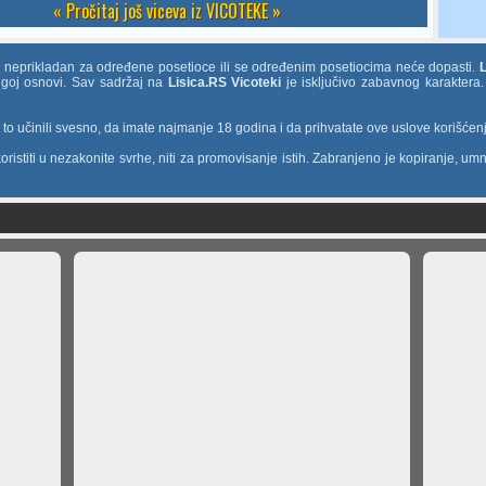
« Pročitaj još viceva iz VICOTEKE »
e neprikladan za određene posetioce ili se određenim posetiocima neće dopasti.
rugoj osnovi. Sav sadržaj na
Lisica.RS Vicoteki
je isključivo zabavnog karaktera.
o učinili svesno, da imate najmanje 18 godina i da prihvatate ove uslove korišćen
ristiti u nezakonite svrhe, niti za promovisanje istih. Zabranjeno je kopiranje, umn