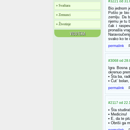
#3221 od 31.0
» Svaštara
Bio jednom je
Pošto je bio
» Zemunci
zemlju. Da b
njemu je tu b
» Životinje
čak i raspev
pronašla vrap
VICOTEKA
Naravoučenije
svako ko te i
permalink
#3068 od 28.
Igra Bosna p
okrenuo prem
• Šta ba, rad
• Ćut` bolan
permalink
#2117 od 22.1
• Šta studira
• Medicinu!
• E, da te p
• Obriši ga 