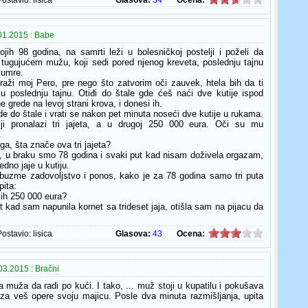
Postavio:
lisica
Glasova:
34
Ocena:
01.2015 : Babe
jih 98 godina, na samrti leži u bolesničkoj postelji i poželi da
 tugujućem mužu, koji sedi pored njenog kreveta, poslednju tajnu
 umre.
draži moj Pero, pre nego što zatvorim oči zauvek, htela bih da ti
ju poslednju tajnu. Otiđi do štale gde ćeš naći dve kutije ispod
e grede na levoj strani krova, i donesi ih.
e do štale i vrati se nakon pet minuta noseći dve kutije u rukama.
iji pronalazi tri jajeta, a u drugoj 250 000 eura. Oči su mu
.
ga, šta znače ova tri jajeta?
, u braku smo 78 godina i svaki put kad nisam doživela orgazam,
edno jaje u kutiju.
buzme zadovoljstvo i ponos, kako je za 78 godina samo tri puta
pita:
vih 250 000 eura?
t kad sam napunila kornet sa trideset jaja, otišla sam na pijacu da
Postavio:
lisica
Glasova:
43
Ocena:
3.2015 : Bračni
a muža da radi po kući. I tako, ... muž stoji u kupatilu i pokušava
za veš opere svoju majicu. Posle dva minuta razmišljanja, upita