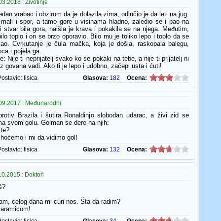
3.2018 : Životinje
dan vrabac i obzirom da je dolazila zima, odlučio je da leti na jug.
 mali i spor, a tamo gore u visinama hladno, zaledio se i pao na
i stvar bila gora, naišla je krava i pokakila se na njega. Međutim,
ilo toplo i on se brzo oporavio. Bilo mu je toliko lepo i toplo da se
ao. Cvrkutanje je čula mačka, koja je došla, raskopala balegu,
ca i pojela ga.
: Nije ti neprijatelj svako ko se pokaki na tebe, a nije ti prijatelj ni
z govana vadi. Ako ti je lepo i udobno, začepi usta i ćuti!
Postavio:
lisica
Glasova:
182
Ocena:
09.2017 : Međunarodni
rotiv Brazila i šutira Ronaldinjo slobodan udarac, a živi zid se
a svom golu. Golman se dere na njih:
ite?
, hoćemo i mi da vidimo gol!
Postavio:
lisica
Glasova:
132
Ocena:
0.2015 : Doktori
š?
itam, celog dana mi curi nos. Šta da radim?
maramicom!