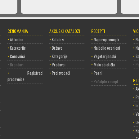
CENOMANIJA
AKCIJSKI KATALOZI
RECEPTI
VI
•
Aktuelno
•
Katalozi
•
Najnoviji recepti
•
Na
•
Kategorije
•
Države
•
Najbolje ocenjeni
•
Na
•
Cenovnici
•
Kategorije
•
Vegetarijanski
•
Sa
• Brendovi
•
Prodavci
•
Makrobiotički
• Po
•
Registracija
•
Proizvođači
•
Posni
prodavnice
BL
• Pošaljite recept
•
Ak
•
P
•
In
•
Ve
•
Os
•
Ko