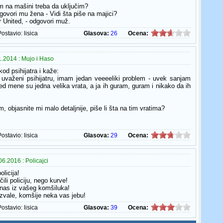
am na mašini treba da uključim?
dgovori mu žena - Vidi šta piše na majici?
 United, - odgovori muž.
Postavio:
lisica
Glasova:
26
Ocena:
.2014 : Mujo i Haso
od psihijatra i kaže:
uvaženi psihijatru, imam jedan veeeeliki problem - uvek sanjam
red mene su jedna velika vrata, a ja ih guram, guram i nikako da ih
 objasnite mi malo detaljnije, piše li šta na tim vratima?
Postavio:
lisica
Glasova:
29
Ocena:
6.2016 : Policajci
olicija!
ili policiju, nego kurve!
 nas iz vašeg komšiluka!
zvale, komšije neka vas jebu!
Postavio:
lisica
Glasova:
39
Ocena: