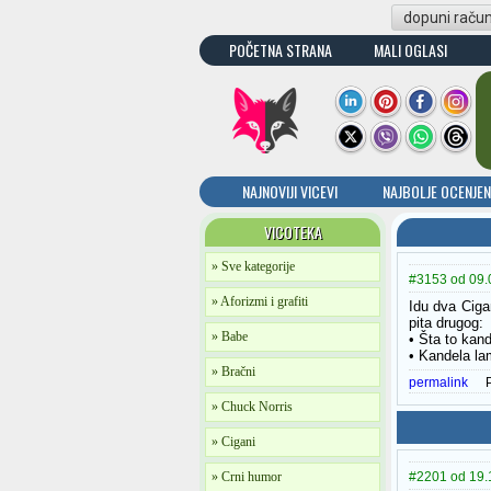
dopuni raču
POČETNA STRANA
MALI OGLASI
NAJNOVIJI VICEVI
NAJBOLJE OCENJEN
VICOTEKA
» Sve kategorije
#3153 od 09.
» Aforizmi i grafiti
Idu dva Ciga
pita drugog:
» Babe
• Šta to kan
• Kandela lam
» Bračni
permalink
» Chuck Norris
» Cigani
» Crni humor
#2201 od 19.11