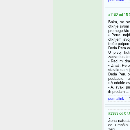
permalink
#1102 od 15.
Baka, sa svo
otkrije svom
pre nego što
• Petre, naj
otkrijem svo
treće potporn
Deda Pera od
U prvoj kut
zasvetlucale
• Reci mi dra
• Znaš, Pero
stavila sam j
Deda Peru o
podbacio, i u
• A odakle o
• A, svaki pu
ih prodam ...
permalink
#1383 od 07.0
Žena nateral
da u mašini 
ženu: