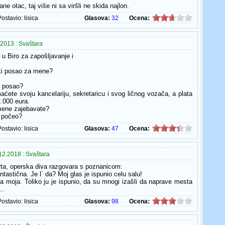
ne otac, taj više ni sa viršli ne skida najlon.
Postavio:
lisica
Glasova:
32
Ocena:
2013 : Svaštara
 u Biro za zapošljavanje i
eki posao za mene?
o posao?
maćete svoju kancelariju, sekretaricu i svog ličnog vozača, a plata
2.000 eura.
 mene zajebavate?
i počeo?
Postavio:
lisica
Glasova:
47
Ocena:
12.2018 : Svaštara
ta, operska diva razgovara s poznanicom:
ntastična. Je l` da? Moj glas je ispunio celu salu!
ga moja. Toliko ju je ispunio, da su mnogi izašli da naprave mesta
..
Postavio:
lisica
Glasova:
98
Ocena: