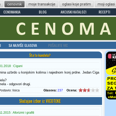
n
cenovnik
moje transakcije
oglasi koje pratim
moji oglasi
CENOMANIJA
BLOG
AKCIJSKI KATALOZI
RECEPTI
I
SA NAJVIŠE GLASOVA
POŠALJITE VIC
Šta to kandela?
01.2018 : Cigani
nina uzbrdo u konjskim kolima i najednom konj prdne. Jedan Ciga
dela?
ela - odgovori drugi.
Postavio:
lisica
Glasova:
237
Ocena:
Slučajan izbor iz VICOTEKE
.2015 : Aforizmi i grafiti