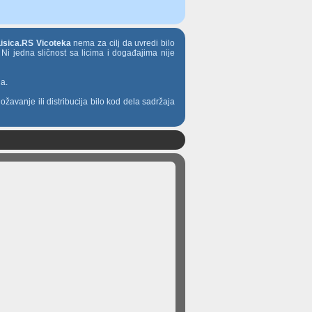
Lisica.RS Vicoteka
nema za cilj da uvredi bilo
 Ni jedna sličnost sa licima i događajima nije
ja.
ožavanje ili distribucija bilo kod dela sadržaja