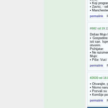
• Koji progr
• Zavisi, - o
• Manchester
permalink
#682 od 19.11
Došao Mujo k
• Gospodine 
isti san. Isp
otvorim.
Psihijatar:
• Ne razumem,
Mujo:
• Piše: Vuci
permalink
#2630 od 16.0
• Otvarajte, p
• Nismo naruč
• Pozvali su
• Komšije po
permalink