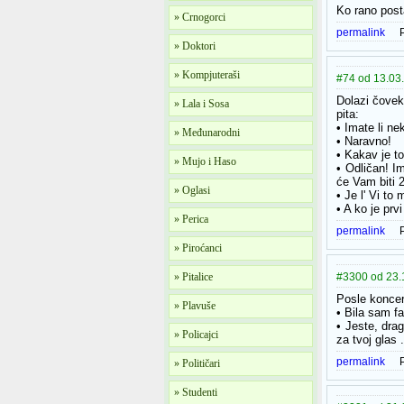
Ko rano posta
» Crnogorci
permalink
» Doktori
» Kompjuteraši
#74 od 13.03.
Dolazi čovek
» Lala i Sosa
pita:
• Imate li n
» Međunarodni
• Naravno!
• Kakav je t
» Mujo i Haso
• Odličan! I
će Vam biti 
» Oglasi
• Je l' Vi to
• A ko je prv
» Perica
permalink
» Piroćanci
» Pitalice
#3300 od 23.
Posle koncer
» Plavuše
• Bila sam fa
• Jeste, dra
» Policajci
za tvoj glas .
permalink
» Političari
» Studenti