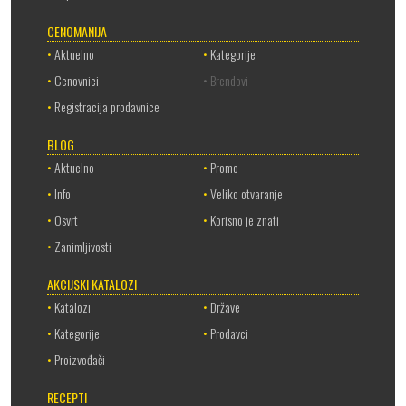
CENOMANIJA
•
Aktuelno
•
Kategorije
•
Cenovnici
• Brendovi
•
Registracija prodavnice
BLOG
•
Aktuelno
•
Promo
•
Info
•
Veliko otvaranje
•
Osvrt
•
Korisno je znati
•
Zanimljivosti
AKCIJSKI KATALOZI
•
Katalozi
•
Države
•
Kategorije
•
Prodavci
•
Proizvođači
RECEPTI