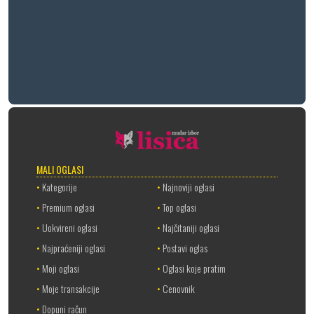
MALI OGLASI
•
Kategorije
•
Najnoviji oglasi
•
Premium oglasi
•
Top oglasi
•
Uokvireni oglasi
•
Najčitaniji oglasi
•
Najpraćeniji oglasi
•
Postavi oglas
•
Moji oglasi
•
Oglasi koje pratim
•
Moje transakcije
•
Cenovnik
•
Dopuni račun