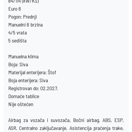
84/114 (kW/KS)
Euro 6
Pogon: Prednji
Manuelni 6 brzina
4/5 vrata
5 sedišta
Manuelna klima
Boja: Siva
Materijal enterijera: Štof
Boja enterijera: Siva
Registrovan do: 02.2027.
Domaće tablice
Nije oštećen
Airbag za vozača i suvozača, Bočni airbag, ABS, ESP,
ASR, Centralno zaključavanje, Asistencija praćenja trake,