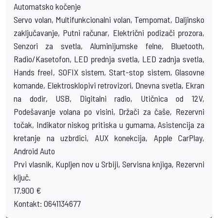
Automatsko kočenje
Servo volan, Multifunkcionalni volan, Tempomat, Daljinsko
zaključavanje, Putni računar, Električni podizači prozora,
Senzori za svetla, Aluminijumske felne, Bluetooth,
Radio/Kasetofon, LED prednja svetla, LED zadnja svetla,
Hands freeI, SOFIX sistem, Start-stop sistem, Glasovne
komande, Elektrosklopivi retrovizori, Dnevna svetla, Ekran
na dodir, USB, Digitalni radio, Utičnica od 12V,
Podešavanje volana po visini, Držači za čaše, Rezervni
točak, Indikator niskog pritiska u gumama, Asistencija za
kretanje na uzbrdici, AUX konekcija, Apple CarPlay,
Android Auto
Prvi vlasnik, Kupljen nov u Srbiji, Servisna knjiga, Rezervni
ključ.
17.900 €
Kontakt: 0641134677