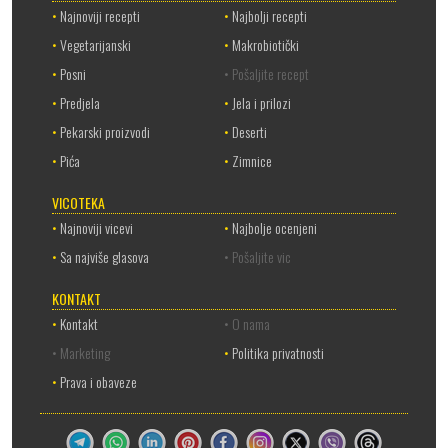
•
Najnoviji recepti
•
Najbolji recepti
•
Vegetarijanski
•
Makrobiotički
•
Posni
• Pošaljite recept
•
Predjela
•
Jela i prilozi
•
Pekarski proizvodi
•
Deserti
•
Pića
•
Zimnice
VICOTEKA
•
Najnoviji vicevi
•
Najbolje ocenjeni
•
Sa najviše glasova
• Pošaljite vic
KONTAKT
•
Kontakt
• O nama
• Marketing
•
Politika privatnosti
•
Prava i obaveze