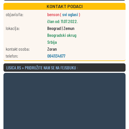
KONTAKT PODACI
objavio/la:
benson (
svi oglasi
)
član od: 11.07.2022.
lokacija:
Beograd | Zemun
Beogradski okrug
Srbija
kontakt osoba:
Zoran
telefon:
0641134677
LISICA.RS » PRIDRUŽITE NAM SE NA FEJSBUKU :