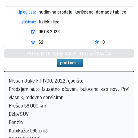
tip oglasa:
nudim na prodaju, korišćeno, domaće tablice
oglašivač:
fizičko lice
event_repeat
06.08.2026.
62
0
star
visibility
POSETITE WEB SAJT OGLAŠIVAČA
prati oglas
Nissan Juke F.1 1700, 2022. godište
Prodajem auto izuzetno očuvan, bukvalno kao nov. Prvi
vlasnik, redovno servisiran.
Prešao 59.000 km
Džip/SUV
Benzin
Kubikaža: 999 cm3