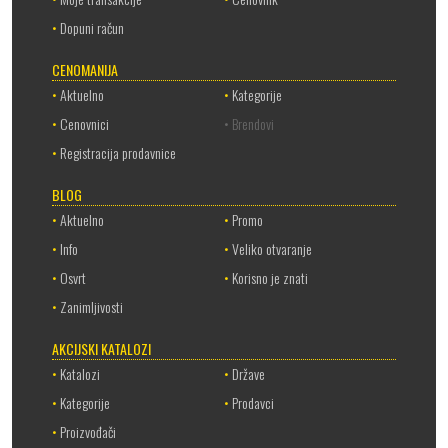
•
Dopuni račun
CENOMANIJA
•
Aktuelno
•
Kategorije
•
Cenovnici
• Brendovi
•
Registracija prodavnice
BLOG
•
Aktuelno
•
Promo
•
Info
•
Veliko otvaranje
•
Osvrt
•
Korisno je znati
•
Zanimljivosti
AKCIJSKI KATALOZI
•
Katalozi
•
Države
•
Kategorije
•
Prodavci
•
Proizvođači