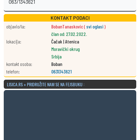
063/1343621
KONTAKT PODACI
objavio/la:
BobanTanaskovic (
svi oglasi
)
član od: 27.02.2022.
lokacija:
Čačak | Atenica
Moravički okrug
Srbija
kontakt osoba:
Boban
telefon:
0631343621
LISICA.RS » PRIDRUŽITE NAM SE NA FEJSBUKU :