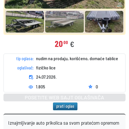
20
00
€
tip oglasa:
nudim na prodaju, korišćeno, domaće tablice
oglašivač:
fizičko lice
event_repeat
24.07.2026.
1.805
0
star
visibility
POSETITE WEB SAJT OGLAŠIVAČA
prati oglas
Iznajmljivanje auto prikolica sa svom pratećom opremom