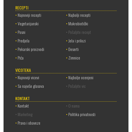
RECEPTI
•
Najnoviji recepti
•
Najbolji recepti
•
Vegetarijanski
•
Makrobiotički
•
Posni
• Pošaljite recept
•
Predjela
•
Jela i prilozi
•
Pekarski proizvodi
•
Deserti
•
Pića
•
Zimnice
VICOTEKA
•
Najnoviji vicevi
•
Najbolje ocenjeni
•
Sa najviše glasova
• Pošaljite vic
KONTAKT
•
Kontakt
• O nama
• Marketing
•
Politika privatnosti
•
Prava i obaveze