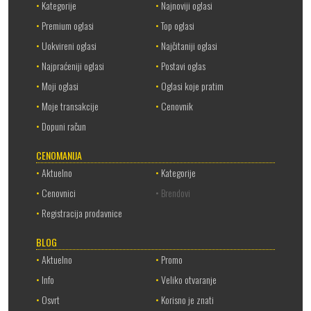
•
Kategorije
•
Najnoviji oglasi
•
Premium oglasi
•
Top oglasi
•
Uokvireni oglasi
•
Najčitaniji oglasi
•
Najpraćeniji oglasi
•
Postavi oglas
•
Moji oglasi
•
Oglasi koje pratim
•
Moje transakcije
•
Cenovnik
•
Dopuni račun
CENOMANIJA
•
Aktuelno
•
Kategorije
•
Cenovnici
• Brendovi
•
Registracija prodavnice
BLOG
•
Aktuelno
•
Promo
•
Info
•
Veliko otvaranje
•
Osvrt
•
Korisno je znati