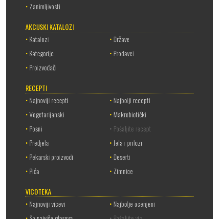
•
Zanimljivosti
AKCIJSKI KATALOZI
•
Katalozi
•
Države
•
Kategorije
•
Prodavci
•
Proizvođači
RECEPTI
•
Najnoviji recepti
•
Najbolji recepti
•
Vegetarijanski
•
Makrobiotički
•
Posni
• Pošaljite recept
•
Predjela
•
Jela i prilozi
•
Pekarski proizvodi
•
Deserti
•
Pića
•
Zimnice
VICOTEKA
•
Najnoviji vicevi
•
Najbolje ocenjeni
•
Sa najviše glasova
• Pošaljite vic