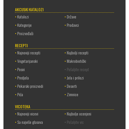
AKCIJSKI KATALOZI
•
Katalozi
•
Države
•
Kategorije
•
Prodavci
•
Proizvođači
RECEPTI
•
Najnoviji recepti
•
Najbolji recepti
•
Vegetarijanski
•
Makrobiotički
•
Posni
• Pošaljite recept
•
Predjela
•
Jela i prilozi
•
Pekarski proizvodi
•
Deserti
•
Pića
•
Zimnice
VICOTEKA
•
Najnoviji vicevi
•
Najbolje ocenjeni
•
Sa najviše glasova
• Pošaljite vic