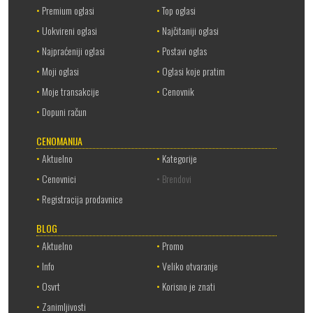
•
Premium oglasi
•
Top oglasi
•
Uokvireni oglasi
•
Najčitaniji oglasi
•
Najpraćeniji oglasi
•
Postavi oglas
•
Moji oglasi
•
Oglasi koje pratim
•
Moje transakcije
•
Cenovnik
•
Dopuni račun
CENOMANIJA
•
Aktuelno
•
Kategorije
•
Cenovnici
• Brendovi
•
Registracija prodavnice
BLOG
•
Aktuelno
•
Promo
•
Info
•
Veliko otvaranje
•
Osvrt
•
Korisno je znati
•
Zanimljivosti