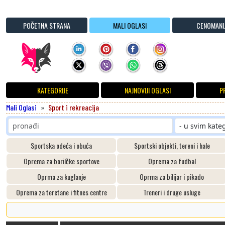
POČETNA STRANA
MALI OGLASI
CENOMANI
KATEGORIJE
NAJNOVIJI OGLASI
P
Mali Oglasi
Sport i rekreacija
Sportska odeća i obuća
Sportski objekti, tereni i hale
Oprema za borilčke sportove
Oprema za fudbal
Oprma za kuglanje
Oprma za bilijar i pikado
Oprema za teretane i fitnes centre
Treneri i druge usluge