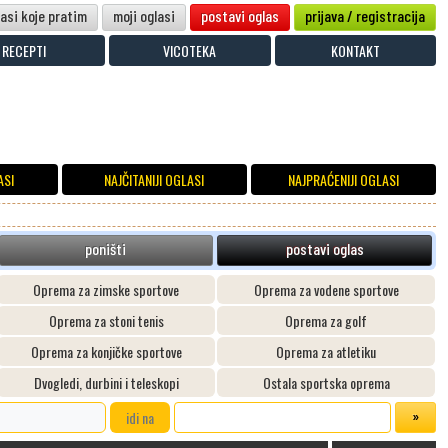
lasi koje pratim
moji oglasi
postavi oglas
prijava / registracija
RECEPTI
VICOTEKA
KONTAKT
ASI
NAJČITANIJI OGLASI
NAJPRAĆENIJI OGLASI
poništi
postavi oglas
Oprema za zimske sportove
Oprema za vodene sportove
Oprema za stoni tenis
Oprema za golf
Oprema za konjičke sportove
Oprema za atletiku
Dvogledi, durbini i teleskopi
Ostala sportska oprema
idi na