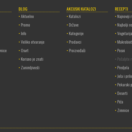
BLOG
AKCIJSKI KATALOZI
RECEPTI
•
Aktuelno
•
Katalozi
•
Najnoviji 
•
Promo
•
Države
•
Najbolji r
•
Info
•
Kategorije
•
Vegetarij
•
Veliko otvaranje
•
Prodavci
•
Makrobiot
vnice
•
Osvrt
•
Proizvođači
•
Posni
•
Korisno je znati
• Pošaljite 
•
Zanimljivosti
•
Predjela
•
Jela i pril
•
Pekarski p
•
Deserti
•
Pića
•
Zimnice