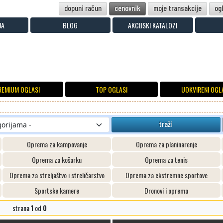
dopuni račun
cenovnik
moje transakcije
og
JA
BLOG
AKCIJSKI KATALOZI
REMIUM OGLASI
TOP OGLASI
UOKVIRENI OGL
traži
Oprema za kampovanje
Oprema za planinarenje
Oprema za košarku
Oprema za tenis
Oprema za streljaštvo i streličarstvo
Oprema za ekstremne sportove
Sportske kamere
Dronovi i oprema
strana
1
od
0