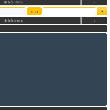
sledeća strana
»
idi na
sledeća strana
»