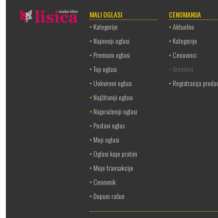
MALI OGLASI
CENOMANIJA
•
Kategorije
•
Aktuelno
•
Najnoviji oglasi
•
Kategorije
•
Premium oglasi
•
Cenovnici
•
Top oglasi
• Brendovi
•
Uokvireni oglasi
•
Registracija proda
•
Najčitaniji oglasi
•
Najpraćeniji oglasi
•
Postavi oglas
•
Moji oglasi
•
Oglasi koje pratim
•
Moje transakcije
•
Cenovnik
•
Dopuni račun