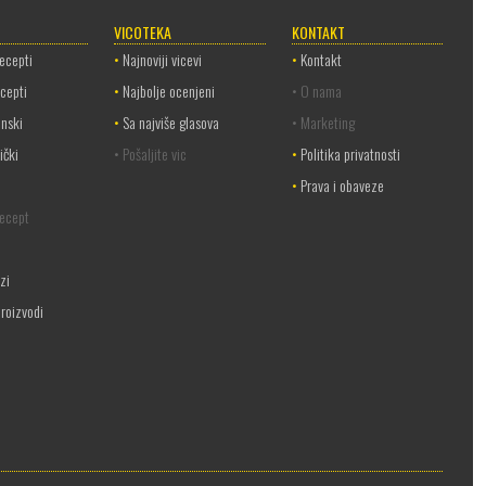
VICOTEKA
KONTAKT
recepti
•
Najnoviji vicevi
•
Kontakt
ecepti
•
Najbolje ocenjeni
• O nama
anski
•
Sa najviše glasova
• Marketing
ički
• Pošaljite vic
•
Politika privatnosti
•
Prava i obaveze
recept
ozi
roizvodi