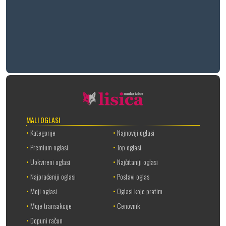
MALI OGLASI
•
Kategorije
•
Najnoviji oglasi
•
Premium oglasi
•
Top oglasi
•
Uokvireni oglasi
•
Najčitaniji oglasi
•
Najpraćeniji oglasi
•
Postavi oglas
•
Moji oglasi
•
Oglasi koje pratim
•
Moje transakcije
•
Cenovnik
•
Dopuni račun