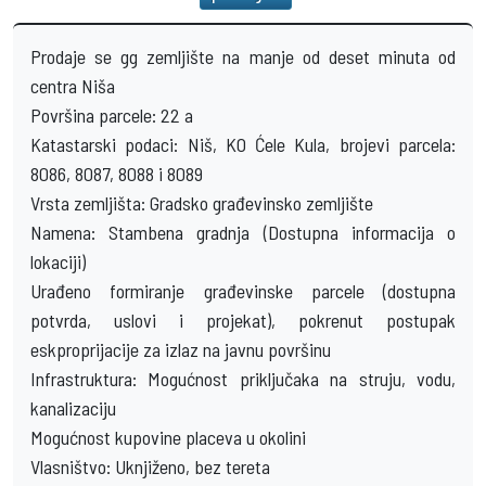
Prodaje se gg zemljište na manje od deset minuta od
centra Niša
Površina parcele: 22 a
Katastarski podaci: Niš, KO Ćele Kula, brojevi parcela:
8086, 8087, 8088 i 8089
Vrsta zemljišta: Gradsko građevinsko zemljište
Namena: Stambena gradnja (Dostupna informacija o
lokaciji)
Urađeno formiranje građevinske parcele (dostupna
potvrda, uslovi i projekat), pokrenut postupak
eskproprijacije za izlaz na javnu površinu
Infrastruktura: Mogućnost priključaka na struju, vodu,
kanalizaciju
Mogućnost kupovine placeva u okolini
Vlasništvo: Uknjiženo, bez tereta