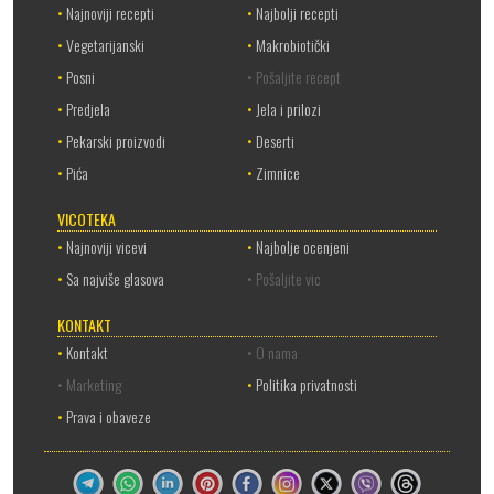
•
Najnoviji recepti
•
Najbolji recepti
•
Vegetarijanski
•
Makrobiotički
•
Posni
• Pošaljite recept
•
Predjela
•
Jela i prilozi
•
Pekarski proizvodi
•
Deserti
•
Pića
•
Zimnice
VICOTEKA
•
Najnoviji vicevi
•
Najbolje ocenjeni
•
Sa najviše glasova
• Pošaljite vic
KONTAKT
•
Kontakt
• O nama
• Marketing
•
Politika privatnosti
•
Prava i obaveze