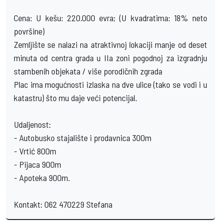
Cena: U kešu: 220.000 evra; (U kvadratima: 18% neto
površine)
Zemljište se nalazi na atraktivnoj lokaciji manje od deset
minuta od centra grada u IIa zoni pogodnoj za izgradnju
stambenih objekata / više porodičnih zgrada
Plac ima mogućnosti izlaska na dve ulice (tako se vodi i u
katastru) što mu daje veći potencijal.
Udaljenost:
- Autobusko stajalište i prodavnica 300m
- Vrtić 800m
- Pijaca 900m
- Apoteka 900m.
Kontakt: 062 470229 Stefana