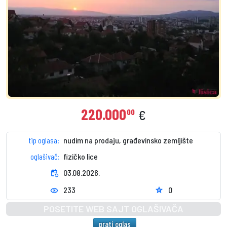
220.000
00
€
tip oglasa:
nudim na prodaju, građevinsko zemljište
oglašivač:
fizičko lice
event_repeat
03.08.2026.
233
0
star
visibility
POSETITE WEB SAJT OGLAŠIVAČA
prati oglas