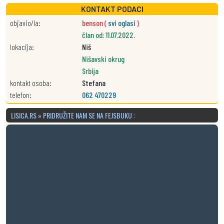
KONTAKT PODACI
objavio/la:
benson (
svi oglasi
)
član od: 11.07.2022.
lokacija:
Niš
Nišavski okrug
Srbija
kontakt osoba:
Stefana
telefon:
062 470229
LISICA.RS » PRIDRUŽITE NAM SE NA FEJSBUKU :