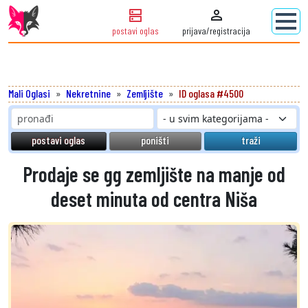
dns
person
postavi oglas
prijava/registracija
Mali Oglasi
Nekretnine
Zemljište
ID oglasa #4500
postavi oglas
poništi
traži
Prodaje se gg zemljište na manje od
deset minuta od centra Niša