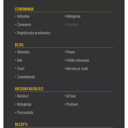
CENOMANIJA
•
Aktuelno
•
Kategorije
•
Cenovnici
• Brendovi
•
Registracija prodavnice
BLOG
•
Aktuelno
•
Promo
•
Info
•
Veliko otvaranje
•
Osvrt
•
Korisno je znati
•
Zanimljivosti
AKCIJSKI KATALOZI
•
Katalozi
•
Države
•
Kategorije
•
Prodavci
•
Proizvođači
RECEPTI