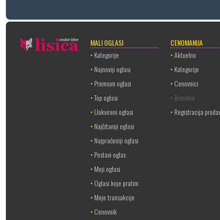
MALI OGLASI
CENOMANIJA
•
Kategorije
•
Aktuelno
•
Najnoviji oglasi
•
Kategorije
•
Premium oglasi
•
Cenovnici
•
Top oglasi
• Brendovi
•
Uokvireni oglasi
•
Registracija proda
•
Najčitaniji oglasi
•
Najpraćeniji oglasi
•
Postavi oglas
•
Moji oglasi
•
Oglasi koje pratim
•
Moje transakcije
•
Cenovnik