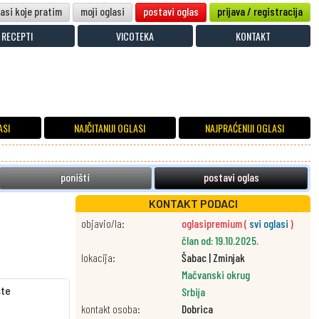
lasi koje pratim
moji oglasi
postavi oglas
prijava / registracija
RECEPTI
VICOTEKA
KONTAKT
ASI
NAJČITANIJI OGLASI
NAJPRAĆENIJI OGLASI
poništi
postavi oglas
KONTAKT PODACI
objavio/la:
oglasipremium (
svi oglasi
)
član od: 19.10.2025.
lokacija:
Šabac | Zminjak
Mačvanski okrug
šte
Srbija
kontakt osoba:
Dobrica