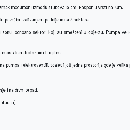
 Razmak međuredni između stubova je 3m. Raspon u vrsti na 10m.
lu površinu zalivanjem podeljeno na 3 sektora.
nu zonu, odnosno sektor, koji su smešteni u objektu. Pumpa vel
 samostalnim trofaznim brojilom.
a pumpa i elektroventili, toalet i još jedna prostorija gde je velika
je i na drvni otpad.
ptacija).