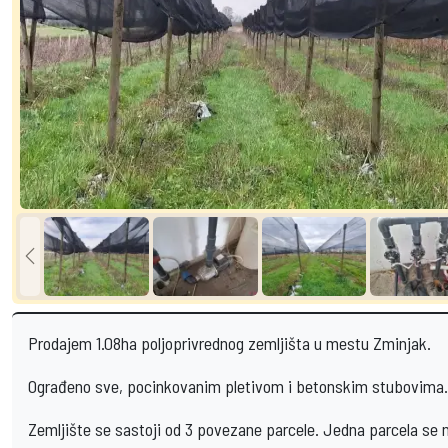
Prodajem 1.08ha poljoprivrednog zemljišta u mestu Zminjak.
Ograđeno sve, pocinkovanim pletivom i betonskim stubovima.
Zemljište se sastoji od 3 povezane parcele. Jedna parcela se 