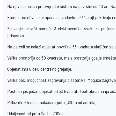
Na njivi se nalazi protivgradni sistem na površini od 40 ari.
Kompletna njiva je ukopana sa vodovima 6/4, koji pokrivaju ce
Zalivanje se vrši pomoću 3 elektroventila, svaki za po jed
prisustva.
Na parceli se nalazi objekat površine 63 kvadrata uknjižen sa
Velika prostorija od 30 kvadrata, mala prostorija gde je smešten
Objekat ima u delu centralno grejanje.
Velika peć, mogućnost zagrevanja plastenika. Moguće zagrevan
Postoji i još jedan objekat od 50 kvadrata (potrebna manja ada
Prilaz direktno sa makadam puta (300m od asfalta) .
Udaljenost od puta Ša-Lo 700m.