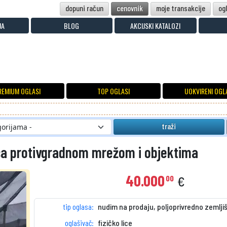
dopuni račun
cenovnik
moje transakcije
og
JA
BLOG
AKCIJSKI KATALOZI
REMIUM OGLASI
TOP OGLASI
UOKVIRENI OGL
traži
 sa protivgradnom mrežom i objektima
40.000
00
€
tip oglasa:
nudim na prodaju, poljoprivredno zemlji
oglašivač:
fizičko lice