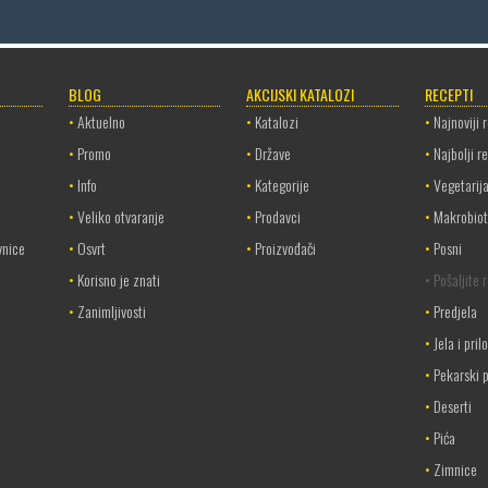
BLOG
AKCIJSKI KATALOZI
RECEPTI
•
Aktuelno
•
Katalozi
•
Najnoviji 
•
Promo
•
Države
•
Najbolji r
•
Info
•
Kategorije
•
Vegetarij
•
Veliko otvaranje
•
Prodavci
•
Makrobiot
vnice
•
Osvrt
•
Proizvođači
•
Posni
•
Korisno je znati
• Pošaljite 
•
Zanimljivosti
•
Predjela
•
Jela i pril
•
Pekarski p
•
Deserti
•
Pića
•
Zimnice