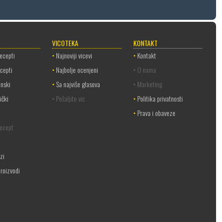
VICOTEKA
KONTAKT
recepti
•
Najnoviji vicevi
•
Kontakt
ecepti
•
Najbolje ocenjeni
• O nama
anski
•
Sa najviše glasova
• Marketing
ički
• Pošaljite vic
•
Politika privatnosti
•
Prava i obaveze
recept
ozi
roizvodi