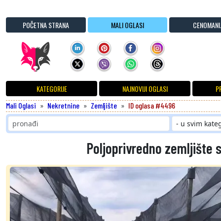
POČETNA STRANA
MALI OGLASI
CENOMANI
KATEGORIJE
NAJNOVIJI OGLASI
P
Mali Oglasi
Nekretnine
Zemljište
ID oglasa #4496
Poljoprivredno zemljište