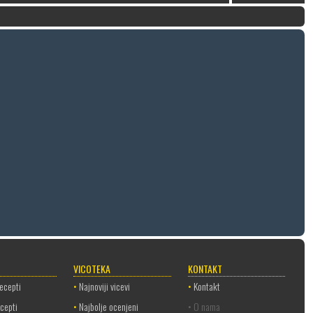
VICOTEKA
KONTAKT
recepti
•
Najnoviji vicevi
•
Kontakt
ecepti
•
Najbolje ocenjeni
• O nama