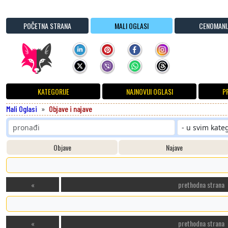
POČETNA STRANA
MALI OGLASI
CENOMANI
KATEGORIJE
NAJNOVIJI OGLASI
P
Mali Oglasi
Objave i najave
Objave
Najave
«
prethodna strana
«
prethodna strana