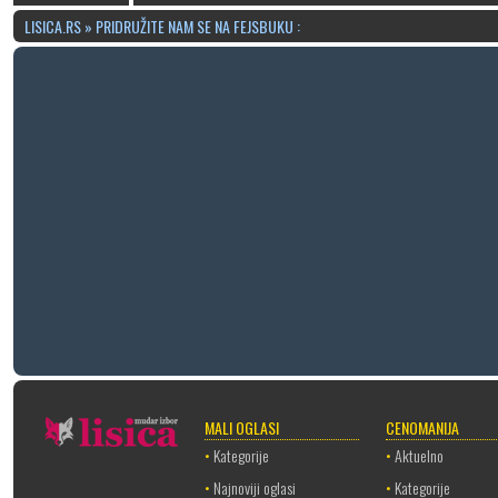
LISICA.RS » PRIDRUŽITE NAM SE NA FEJSBUKU :
MALI OGLASI
CENOMANIJA
•
Kategorije
•
Aktuelno
•
Najnoviji oglasi
•
Kategorije