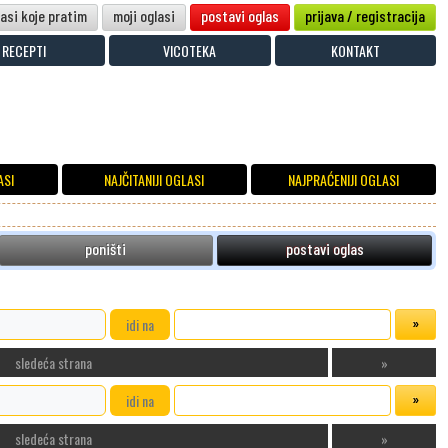
lasi koje pratim
moji oglasi
postavi oglas
prijava / registracija
RECEPTI
VICOTEKA
KONTAKT
ASI
NAJČITANIJI OGLASI
NAJPRAĆENIJI OGLASI
poništi
postavi oglas
idi na
sledeća strana
»
idi na
sledeća strana
»