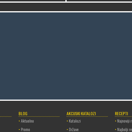
BLOG
AKCIJSKI KATALOZI
RECEPTI
•
Aktuelno
•
Katalozi
•
Najnoviji 
•
Promo
•
Države
•
Najbolji r