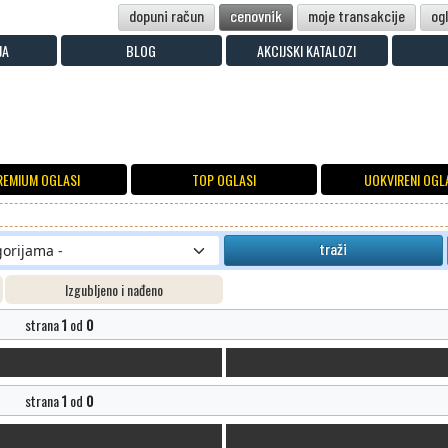
dopuni račun
cenovnik
moje transakcije
og
JA
BLOG
AKCIJSKI KATALOZI
REMIUM OGLASI
TOP OGLASI
UOKVIRENI OGL
traži
Izgubljeno i nađeno
strana
1
od
0
strana
1
od
0