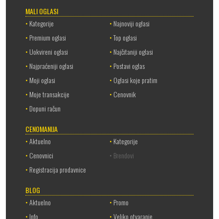
MALI OGLASI
•
Kategorije
•
Najnoviji oglasi
•
Premium oglasi
•
Top oglasi
•
Uokvireni oglasi
•
Najčitaniji oglasi
•
Najpraćeniji oglasi
•
Postavi oglas
•
Moji oglasi
•
Oglasi koje pratim
•
Moje transakcije
•
Cenovnik
•
Dopuni račun
CENOMANIJA
•
Aktuelno
•
Kategorije
•
Cenovnici
• Brendovi
•
Registracija prodavnice
BLOG
•
Aktuelno
•
Promo
•
Info
•
Veliko otvaranje