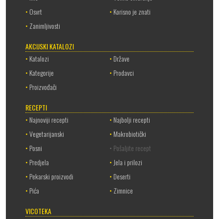
•
Osvrt
•
Korisno je znati
•
Zanimljivosti
AKCIJSKI KATALOZI
•
Katalozi
•
Države
•
Kategorije
•
Prodavci
•
Proizvođači
RECEPTI
•
Najnoviji recepti
•
Najbolji recepti
•
Vegetarijanski
•
Makrobiotički
•
Posni
• Pošaljite recept
•
Predjela
•
Jela i prilozi
•
Pekarski proizvodi
•
Deserti
•
Pića
•
Zimnice
VICOTEKA