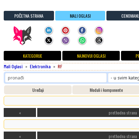
POČETNA STRANA
MALI OGLASI
CENOMANI
KATEGORIJE
NAJNOVIJI OGLASI
P
Mali Oglasi
Elektronika
RF
Uređaji
Moduli i komponente
«
prethodna strana
«
prethodna strana