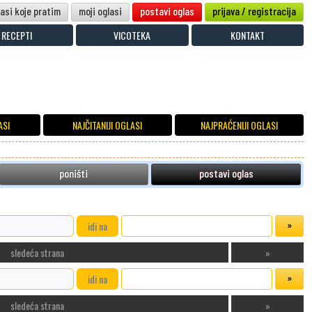
lasi koje pratim
moji oglasi
postavi oglas
prijava / registracija
RECEPTI
VICOTEKA
KONTAKT
ASI
NAJČITANIJI OGLASI
NAJPRAĆENIJI OGLASI
poništi
postavi oglas
idi na
sledeća strana
»
idi na
sledeća strana
»