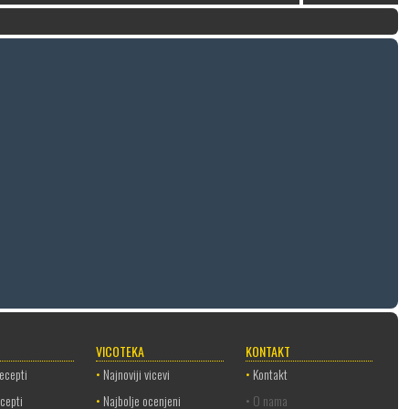
VICOTEKA
KONTAKT
recepti
•
Najnoviji vicevi
•
Kontakt
ecepti
•
Najbolje ocenjeni
• O nama