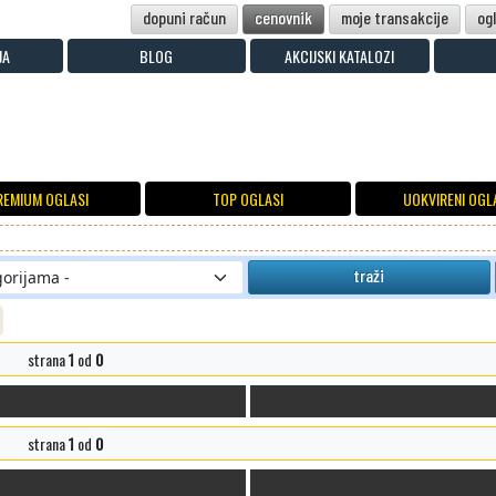
dopuni račun
cenovnik
moje transakcije
og
JA
BLOG
AKCIJSKI KATALOZI
REMIUM OGLASI
TOP OGLASI
UOKVIRENI OGL
traži
strana
1
od
0
strana
1
od
0