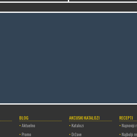
BLOG
AKCIJSKI KATALOZI
RECEPTI
•
Aktuelno
•
Katalozi
•
Najnoviji 
•
Promo
•
Države
•
Najbolji r