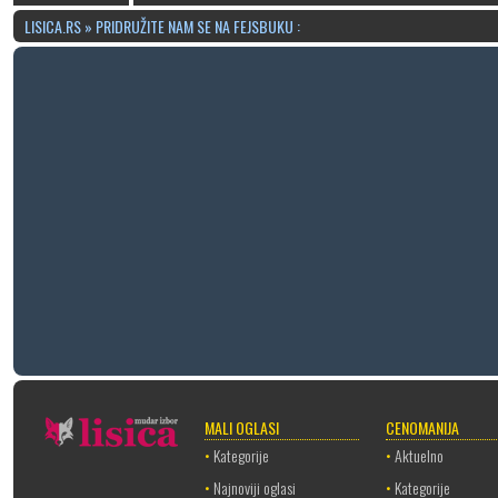
LISICA.RS » PRIDRUŽITE NAM SE NA FEJSBUKU :
MALI OGLASI
CENOMANIJA
•
Kategorije
•
Aktuelno
•
Najnoviji oglasi
•
Kategorije