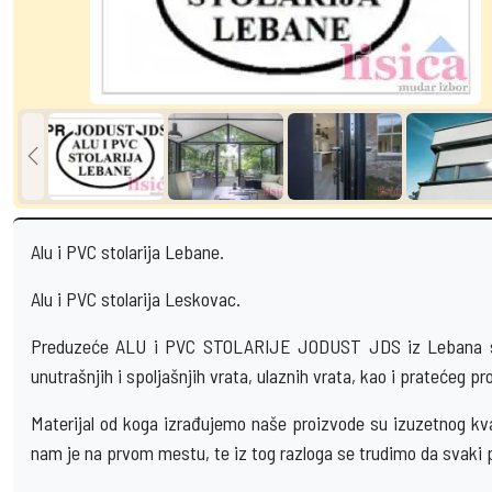
Alu i PVC stolarija Lebane.
Alu i PVC stolarija Leskovac.
Preduzeće ALU i PVC STOLARIJE JODUST JDS iz Lebana se us
unutrašnjih i spoljašnjih vrata, ulaznih vrata, kao i pratećeg 
Materijal od koga izrađujemo naše proizvode su izuzetnog kva
nam je na prvom mestu, te iz tog razloga se trudimo da svaki