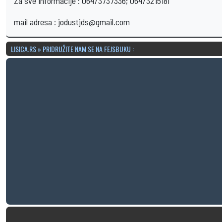
Za sve informacije : 064/3737336; 064/3215181
mail adresa : jodustjds@gmail.com
LISICA.RS » PRIDRUŽITE NAM SE NA FEJSBUKU :