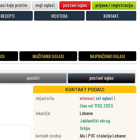
lasi koje pratim
moji oglasi
postavi oglas
prijava / registracija
RECEPTI
VICOTEKA
KONTAKT
ASI
NAJČITANIJI OGLASI
NAJPRAĆENIJI OGLASI
poništi
postavi oglas
KONTAKT PODACI
objavio/la:
wienna (
svi oglasi
)
član od: 17.02.2023.
lokacija:
Lebane
Jablanički okrug
Srbija
kontakt osoba:
Alu i PVC stolarija Lebane