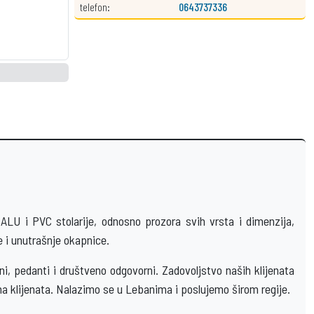
telefon:
0643737336
 i PVC stolarije, odnosno prozora svih vrsta i dimenzija,
e i unutrašnje okapnice.
, pedanti i društveno odgovorni. Zadovoljstvo naših klijenata
a klijenata. Nalazimo se u Lebanima i poslujemo širom regije.