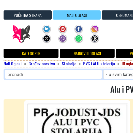
POČETNA STRANA
MALI OGLASI
CENOMANI
KATEGORIJE
NAJNOVIJI OGLASI
P
Mali Oglasi
Građevinarstvo
Stolarija
PVC i ALU stolarija
ID ogl
Alu i P