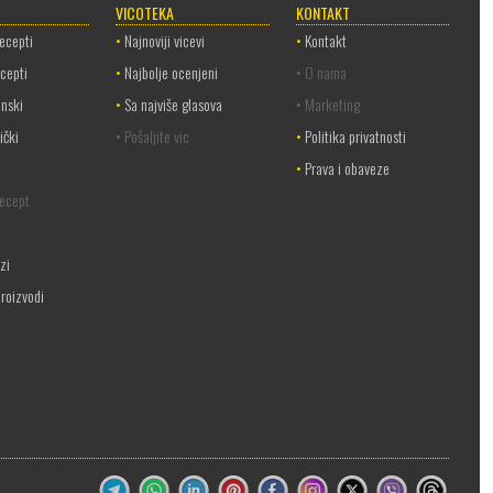
VICOTEKA
KONTAKT
recepti
•
Najnoviji vicevi
•
Kontakt
ecepti
•
Najbolje ocenjeni
• O nama
anski
•
Sa najviše glasova
• Marketing
ički
• Pošaljite vic
•
Politika privatnosti
•
Prava i obaveze
recept
ozi
roizvodi