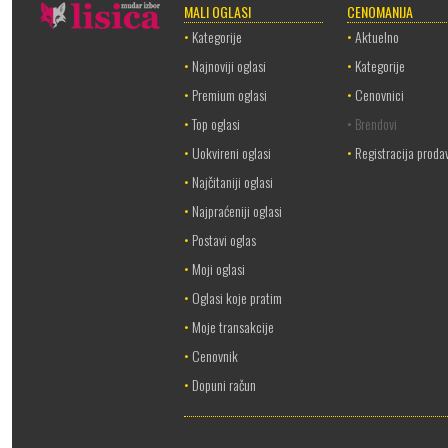
MALI OGLASI
CENOMANIJA
•
Kategorije
•
Aktuelno
•
Najnoviji oglasi
•
Kategorije
•
Premium oglasi
•
Cenovnici
•
Top oglasi
• Brendovi
•
Uokvireni oglasi
•
Registracija proda
•
Najčitaniji oglasi
•
Najpraćeniji oglasi
•
Postavi oglas
•
Moji oglasi
•
Oglasi koje pratim
•
Moje transakcije
•
Cenovnik
•
Dopuni račun