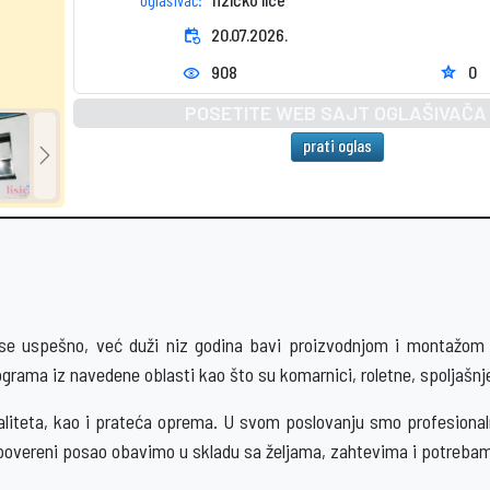
event_repeat
20.07.2026.
908
0
star
visibility
POSETITE WEB SAJT OGLAŠIVAČA
prati oglas
pešno, već duži niz godina bavi proizvodnjom i montažom ALU
programa iz navedene oblasti kao što su komarnici, roletne, spoljašnj
liteta, kao i prateća oprema. U svom poslovanju smo profesionalni
 povereni posao obavimo u skladu sa željama, zahtevima i potrebam