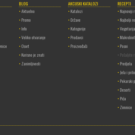
BLOG
AKCIJSKI KATALOZI
RECEPTI
•
Aktuelno
•
Katalozi
•
Najnoviji 
•
Promo
•
Države
•
Najbolji r
•
Info
•
Kategorije
•
Vegetarij
•
Veliko otvaranje
•
Prodavci
•
Makrobiot
vnice
•
Osvrt
•
Proizvođači
•
Posni
•
Korisno je znati
• Pošaljite 
•
Zanimljivosti
•
Predjela
•
Jela i pril
•
Pekarski p
•
Deserti
•
Pića
•
Zimnice