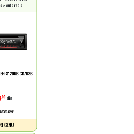
o » Auto radio
o DEH-S120UB CD/USB
4
00
din
RI CENU