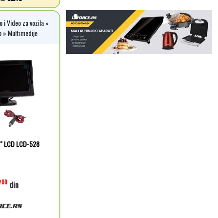
 i Video za vozila »
o » Multimedije
5" LCD LCD-528
7
00
din