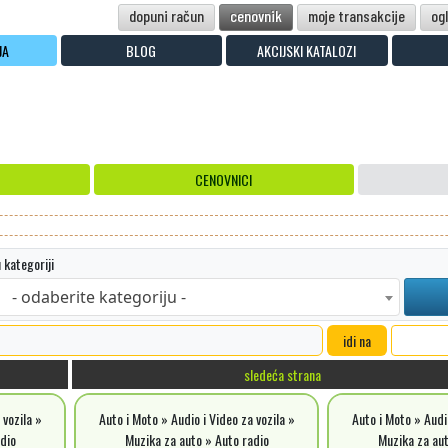
dopuni račun
cenovnik
moje transakcije
og
JA
BLOG
AKCIJSKI KATALOZI
CENOVNICI
 kategoriji
- odaberite kategoriju -
idi na
sledeća strana
 vozila »
Auto i Moto » Audio i Video za vozila »
Auto i Moto » Audio
dio
Muzika za auto » Auto radio
Muzika za aut