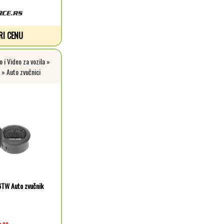
RI CENU
 i Video za vozila »
 » Auto zvučnici
6TW Auto zvučnik