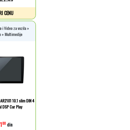
RI CENU
 i Video za vozila »
o » Multimedije
AR2101 10.1 slim DIN 4
l DSP Car Play
1
00
din