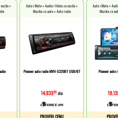
 vozila »
Auto i Moto » Audio i Video za vozila »
Auto i Moto » Audio
dio
Muzika za auto » Auto radio
Muzika za aut
adio
Pioneer auto radio MVH-S320BT USB/BT
Pioneer auto 
14.833
19.13
00
din
PROVERI CENU
PROVE