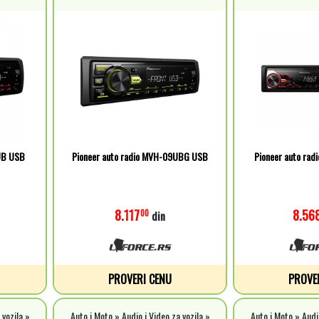
UB USB
Pioneer auto radio MVH-09UBG USB
Pioneer auto ra
8.117
8.56
00
din
PROVERI CENU
PROVE
 vozila »
Auto i Moto » Audio i Video za vozila »
Auto i Moto » Audio