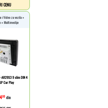
RI CENU
 i Video za vozila »
o » Multimedije
T-AR29S3 9 slim DIN 4
P Car Play
4
00
din