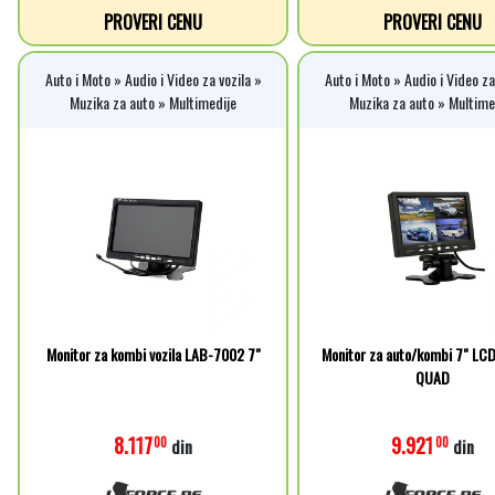
PROVERI CENU
PROVERI CENU
Auto i Moto » Audio i Video za vozila »
Auto i Moto » Audio i Video za
Muzika za auto » Multimedije
Muzika za auto » Multime
Monitor za kombi vozila LAB-7002 7"
Monitor za auto/kombi 7" LC
QUAD
8.117
9.921
00
00
din
din