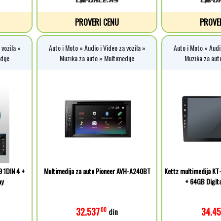
PROVERI CENU
PROVE
 vozila »
Auto i Moto » Audio i Video za vozila »
Auto i Moto » Audio
dije
Muzika za auto » Multimedije
Muzika za aut
 1DIN 4 +
Multimedija za auto Pioneer AVH-A240BT
Kettz multimedija KT-
ay
+ 64GB Digita
32.537
34.45
00
din