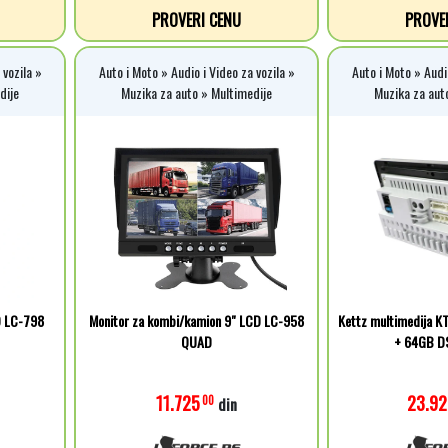
PROVERI CENU
PROVE
 vozila »
Auto i Moto » Audio i Video za vozila »
Auto i Moto » Audio
dije
Muzika za auto » Multimedije
Muzika za aut
D LC-798
Monitor za kombi/kamion 9" LCD LC-958
Kettz multimedija K
QUAD
+ 64GB DS
11.725
23.92
00
din