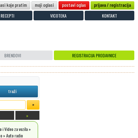
lasi koje pratim
moji oglasi
postavi oglas
prijava / registracija
RECEPTI
VICOTEKA
KONTAKT
BRENDOVI
REGISTRACIJA PRODAVNICE
traži
»
 i Video za vozila »
o » Auto radio