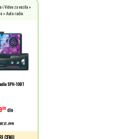
 i Video za vozila »
o » Auto radio
radio SPH-10BT
9
00
din
RI CENU