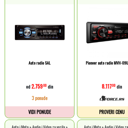
Auto radio SAL
Pioneer auto radio MVH-09
2.759
8.117
00
00
od
din
din
3 ponude
VIDI PONUDE
PROVERI CENU
Auto i Moto » Audio i Video za vozila »
Auto i Moto » Audio i Video za