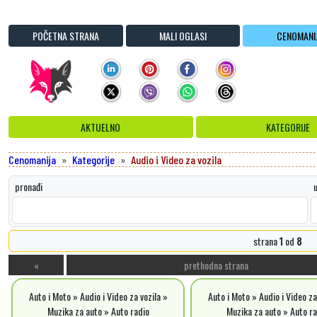
POČETNA STRANA
MALI OGLASI
CENOMANI
AKTUELNO
KATEGORIJE
Cenomanija
Kategorije
Audio i Video za vozila
pronađi
u
strana
1
od
8
«
prethodna strana
Auto i Moto » Audio i Video za vozila »
Auto i Moto » Audio i Video za
Muzika za auto » Auto radio
Muzika za auto » Auto ra