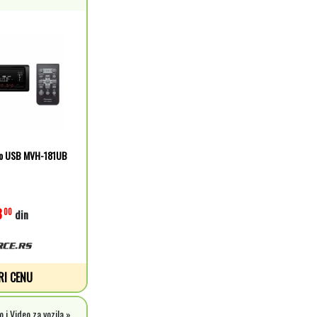
dio USB MVH-181UB
8
00
din
RI CENU
 i Video za vozila »