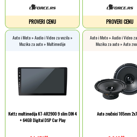
PROVERI CENU
PROVERI CENU
Auto i Moto » Audio i Video za vozila »
Auto i Moto » Audio i Video za
Muzika za auto » Multimedije
Muzika za auto » Auto zvu
Kettz multimedija KT-AR2900 9 slim DIN 4
Auto zvučnici 165mm 2
+ 64GB Digital DSP Car Play