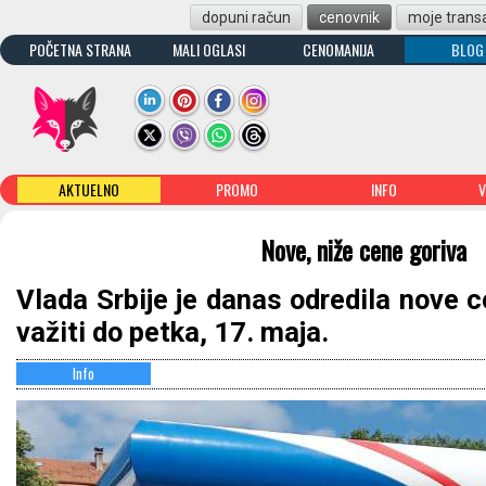
dopuni račun
cenovnik
moje transa
POČETNA STRANA
MALI OGLASI
CENOMANIJA
BLOG
AKTUELNO
PROMO
INFO
V
Nove, niže cene goriva
Vlada Srbije je danas odredila nove c
važiti do petka, 17. maja.
Info