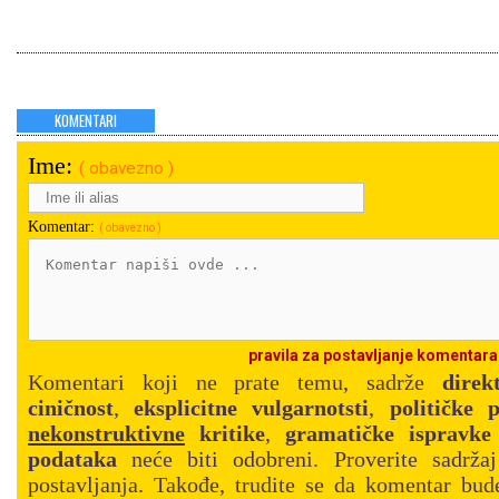
KOMENTARI
Ime:
( obavezno )
Komentar:
( obavezno )
pravila za postavljanje komentara
Komentari koji ne prate temu, sadrže
direk
ciničnost
,
eksplicitne vulgarnotsti
,
političke 
nekonstruktivne
kritike
,
gramatičke ispravke
podataka
neće biti odobreni. Proverite sadrža
postavljanja. Takođe, trudite se da komentar bud