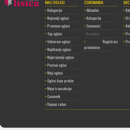
MALI OGLASI
CENOMANIJA
AKC
•
Kategorije
•
Aktuelno
•
Kat
•
Najnoviji oglasi
•
Kategorije
•
Dr
•
Premium oglasi
•
Cenovnici
•
Ka
•
Top oglasi
• Brendovi
•
Pr
•
Uokvireni oglasi
•
Registracija
•
Pr
prodavnice
•
Najčitaniji oglasi
•
Najpraćeniji oglasi
•
Postavi oglas
•
Moji oglasi
•
Oglasi koje pratim
•
Moje transakcije
•
Cenovnik
•
Dopuni račun