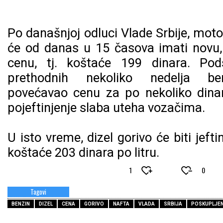
Po današnjoj odluci Vlade Srbije, mot
će od danas u 15 časova imati novu, 
cenu, tj. koštaće 199 dinara. P
prethodnih nekoliko nedelja be
povećavao cenu za po nekoliko dinar
pojeftinjenje slaba uteha vozačima.
U isto vreme, dizel gorivo će biti jefti
koštaće 203 dinara po litru.
heart_plus
heart_minus
1
0
Tagovi
BENZIN
DIZEL
CENA
GORIVO
NAFTA
VLADA
SRBIJA
POSKUPLJE