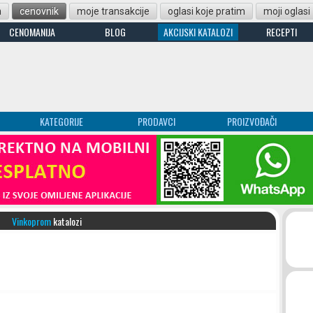
n
cenovnik
moje transakcije
oglasi koje pratim
moji oglasi
CENOMANIJA
BLOG
AKCIJSKI KATALOZI
RECEPTI
KATEGORIJE
PRODAVCI
PROIZVOĐAČI
Vinkoprom
katalozi