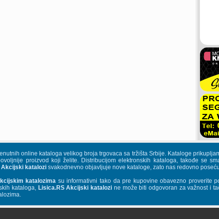
trenutnih online kataloga velikog broja trgovaca sa tržišta Srbije. Kataloge priku
povoljnije proizvod koji želite. Distribucijom elektronskih kataloga, takođe se s
 Akcijski katalozi
svakodnevno objavljuje nove kataloge, zato nas redovno posećuj
kcijskim katalozima
su informativni tako da pre kupovine obavezno proverite p
skih kataloga,
Lisica.RS Akcijski katalozi
ne može biti odgovoran za važnost i tač
alozima.