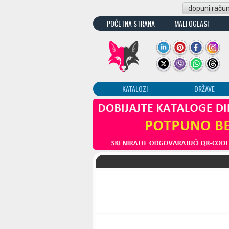
dopuni raču
POČETNA STRANA
MALI OGLASI
KATALOZI
DRŽAVE