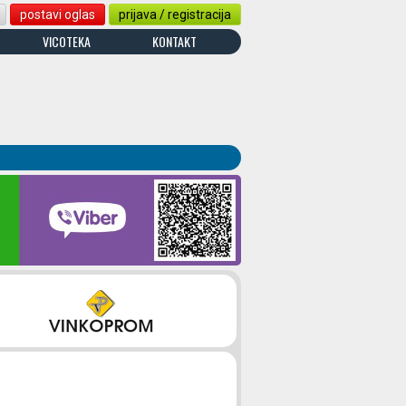
postavi oglas
prijava / registracija
VICOTEKA
KONTAKT