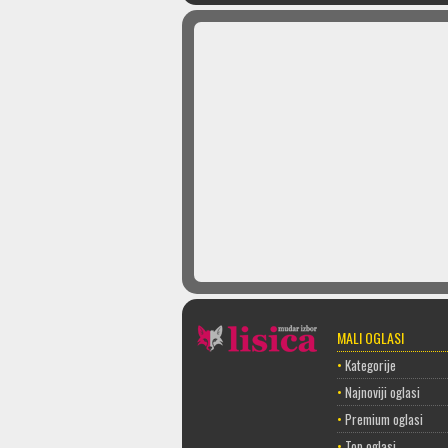
MALI OGLASI
•
Kategorije
•
Najnoviji oglasi
•
Premium oglasi
•
Top oglasi