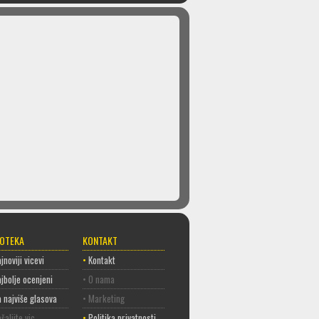
COTEKA
KONTAKT
jnoviji vicevi
•
Kontakt
jbolje ocenjeni
• O nama
 najviše glasova
• Marketing
šaljite vic
•
Politika privatnosti