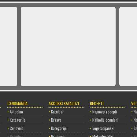
CENOMANIJA
AKCIJSKI KATALOZI
RECEPTI
VI
•
Aktuelno
•
Katalozi
•
Najnoviji recepti
•
Na
•
Kategorije
•
Države
•
Najbolje ocenjeni
•
Na
•
Cenovnici
•
Kategorije
•
Vegetarijanski
•
Sa
• Brendovi
•
Prodavci
•
Makrobiotički
• Po