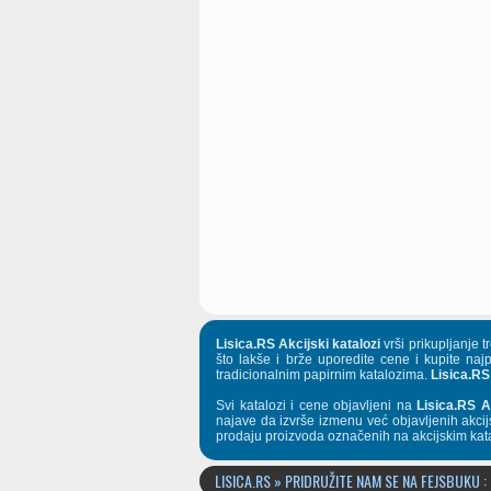
Lisica.RS Akcijski katalozi
vrši prikupljanje 
što lakše i brže uporedite cene i kupite naj
tradicionalnim papirnim katalozima.
Lisica.RS
Svi katalozi i cene objavljeni na
Lisica.RS A
najave da izvrše izmenu već objavljenih akcij
prodaju proizvoda označenih na akcijskim kat
LISICA.RS » PRIDRUŽITE NAM SE NA FEJSBUKU :