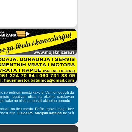
pljamo na jednom mestu kako bi Vam omogućili da
manjuje negativan uticaj na okolinu uzrokovan
te kako ne biste propustili aktuelnu ponudu.
onudu na licu mesta. Pošto trgovci mogu bez
nost istih.
Lisica.RS Akcijski katalozi
ne vrši