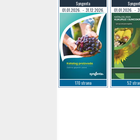
Syngenta
Syngen
01.01.2026. - 31.12.2026.
01.01.2026. - 3
170 strana
52 stra