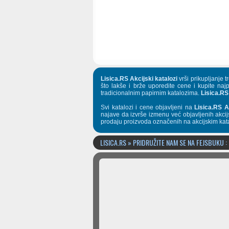
Lisica.RS Akcijski katalozi
vrši prikupljanje 
što lakše i brže uporedite cene i kupite naj
tradicionalnim papirnim katalozima.
Lisica.RS
Svi katalozi i cene objavljeni na
Lisica.RS A
najave da izvrše izmenu već objavljenih akcij
prodaju proizvoda označenih na akcijskim kat
LISICA.RS » PRIDRUŽITE NAM SE NA FEJSBUKU :