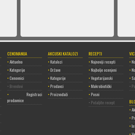
CENOMANIJA
AKCIJSKI KATALOZI
RECEPTI
VI
•
Aktuelno
•
Katalozi
•
Najnoviji recepti
•
Na
•
Kategorije
•
Države
•
Najbolje ocenjeni
•
Na
•
Cenovnici
•
Kategorije
•
Vegetarijanski
•
Sa
• Brendovi
•
Prodavci
•
Makrobiotički
• Po
•
Registracija
•
Proizvođači
•
Posni
prodavnice
BL
• Pošaljite recept
•
Ak
•
P
•
In
•
Ve