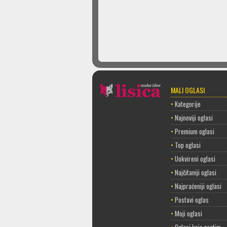
MALI OGLASI
•
Kategorije
•
Najnoviji oglasi
•
Premium oglasi
•
Top oglasi
•
Uokvireni oglasi
•
Najčitaniji oglasi
•
Najpraćeniji oglasi
•
Postavi oglas
•
Moji oglasi