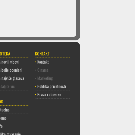
COTEKA
KONTAKT
jnoviji vicevi
•
Kontakt
jbolje ocenjeni
• O nama
 najviše glasova
• Marketing
šaljite vic
•
Politika privatnosti
•
Prava i obaveze
OG
tuelno
romo
fo
liko otvaranje