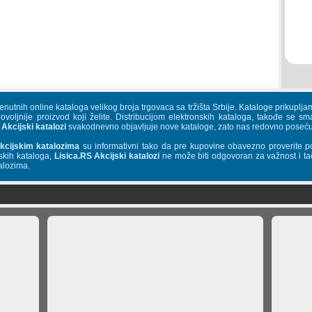
trenutnih online kataloga velikog broja trgovaca sa tržišta Srbije. Kataloge priku
povoljnije proizvod koji želite. Distribucijom elektronskih kataloga, takođe se s
 Akcijski katalozi
svakodnevno objavljuje nove kataloge, zato nas redovno posećuj
kcijskim katalozima
su informativni tako da pre kupovine obavezno proverite p
skih kataloga,
Lisica.RS Akcijski katalozi
ne može biti odgovoran za važnost i tač
alozima.