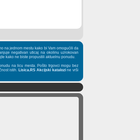
pljamo na jednom mestu kako bi Vam omogućili da
manjuje negativan uticaj na okolinu uzrokovan
te kako ne biste propustili aktuelnu ponudu.
onudu na licu mesta. Pošto trgovci mogu bez
nost istih.
Lisica.RS Akcijski katalozi
ne vrši