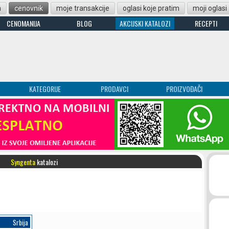
n
cenovnik
moje transakcije
oglasi koje pratim
moji oglasi
CENOMANIJA
BLOG
AKCIJSKI KATALOZI
RECEPTI
KATEGORIJE
PRODAVCI
PROIZVOĐAČI
Syngenta
katalozi
Srbija