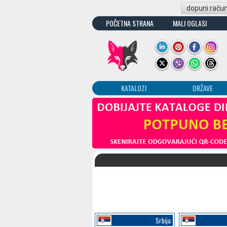
dopuni raču
POČETNA STRANA
MALI OGLASI
KATALOZI
DRŽAVE
Srbija