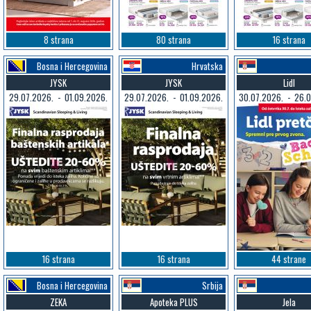
8 strana
80 strana
16 strana
Bosna i Hercegovina
Hrvatska
JYSK
JYSK
Lidl
29.07.2026. - 01.09.2026.
29.07.2026. - 01.09.2026.
30.07.2026. - 26.0
16 strana
16 strana
44 strane
Bosna i Hercegovina
Srbija
ZEKA
Apoteka PLUS
Jela