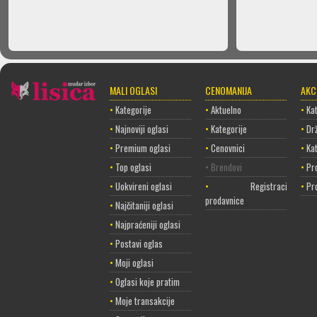
MALI OGLASI
CENOMANIJA
AKC
•
Kategorije
•
Aktuelno
•
Kat
•
Najnoviji oglasi
•
Kategorije
•
Dr
•
Premium oglasi
•
Cenovnici
•
Ka
•
Top oglasi
• Brendovi
•
Pr
•
Uokvireni oglasi
•
Registracija
•
Pr
prodavnice
•
Najčitaniji oglasi
•
Najpraćeniji oglasi
•
Postavi oglas
•
Moji oglasi
•
Oglasi koje pratim
•
Moje transakcije