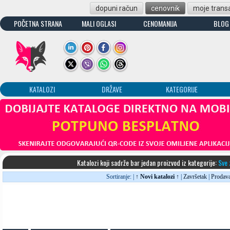
dopuni račun
cenovnik
moje transa
POČETNA STRANA
MALI OGLASI
CENOMANIJA
BLOG
KATALOZI
DRŽAVE
KATEGORIJE
Katalozi koji sadrže bar jedan proizvod iz kategorije:
Sve 
Sortiranje: |
↑ Novi katalozi ↑
|
Završetak
|
Prodav