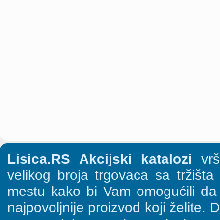
Lisica.RS Akcijski katalozi
vrši
velikog broja trgovaca sa tržišt
mestu kako bi Vam omogućili da š
najpovoljnije proizvod koji želite. 