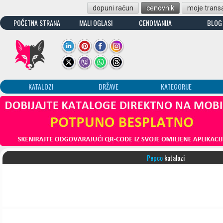
dopuni račun
cenovnik
moje transa
POČETNA STRANA
MALI OGLASI
CENOMANIJA
BLOG
KATALOZI
DRŽAVE
KATEGORIJE
Pepco
katalozi