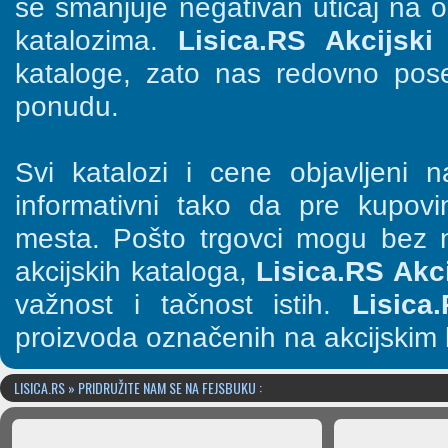
se smanjuje negativan uticaj na o
katalozima.
Lisica.RS Akcijski 
kataloge, zato nas redovno pose
ponudu.
Svi katalozi i cene objavljeni
informativni tako da pre kupov
mesta. Pošto trgovci mogu bez n
akcijskih kataloga,
Lisica.RS Akci
važnost i tačnost istih.
Lisica
proizvoda označenih na akcijskim 
LISICA.RS » PRIDRUŽITE NAM SE NA FEJSBUKU :