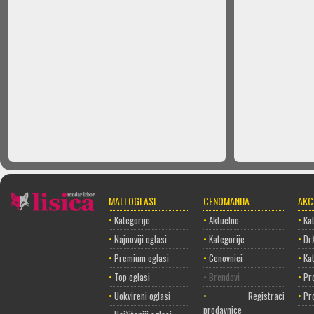
MALI OGLASI
CENOMANIJA
AKC
•
Kategorije
•
Aktuelno
•
Kat
•
Najnoviji oglasi
•
Kategorije
•
Dr
•
Premium oglasi
•
Cenovnici
•
Ka
•
Top oglasi
• Brendovi
•
Pr
•
Uokvireni oglasi
•
Registracija
•
Pr
prodavnice