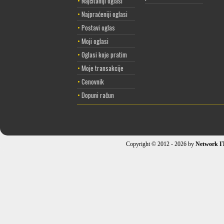
•
Najčitaniji oglasi
•
Najpraćeniji oglasi
•
Postavi oglas
•
Moji oglasi
•
Oglasi koje pratim
•
Moje transakcije
•
Cenovnik
•
Dopuni račun
Copyright © 2012 - 2026 by
Network I