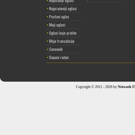
•
Najčitaniji oglasi
•
Najpraćeniji oglasi
•
Postavi oglas
•
Moji oglasi
•
Oglasi koje pratim
•
Moje transakcije
•
Cenovnik
•
Dopuni račun
Copyright © 2012 - 2026 by
Network I