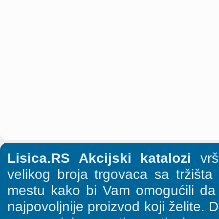
Lisica.RS Akcijski katalozi
vrši
velikog broja trgovaca sa tržišt
mestu kako bi Vam omogućili da š
najpovoljnije proizvod koji želite. 