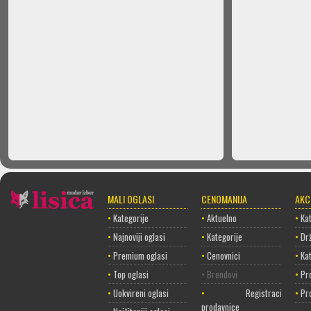
MALI OGLASI
CENOMANIJA
AKC
•
Kategorije
•
Aktuelno
•
Kat
•
Najnoviji oglasi
•
Kategorije
•
Dr
•
Premium oglasi
•
Cenovnici
•
Ka
•
Top oglasi
• Brendovi
•
Pr
•
Uokvireni oglasi
•
Registracija
•
Pr
prodavnice