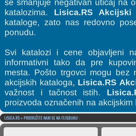
se smanjuje negativan uticaj na o
katalozima.
Lisica.RS Akcijski 
kataloge, zato nas redovno pose
ponudu.
Svi katalozi i cene objavljeni
informativni tako da pre kupov
mesta. Pošto trgovci mogu bez n
akcijskih kataloga,
Lisica.RS Akci
važnost i tačnost istih.
Lisica
proizvoda označenih na akcijskim 
LISICA.RS » PRIDRUŽITE NAM SE NA FEJSBUKU :