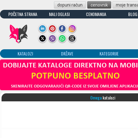
dopuni račun
cenovnik
moje transa
POČETNA STRANA
MALI OGLASI
CENOMANIJA
BLOG
KATALOZI
DRŽAVE
KATEGORIJE
Omega
katalozi