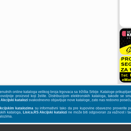
trenutnih online kataloga velikog broja trgovaca sa tržišta Srbije. Kataloge priku
povoljnije proizvod koji želite. Distribucijom elektronskih kataloga, takođe se s
 Akcijski katalozi
svakodnevno objavljuje nove kataloge, zato nas redovno posećuj
kcijskim katalozima
su informativni tako da pre kupovine obavezno proverite p
skih kataloga,
Lisica.RS Akcijski katalozi
ne može biti odgovoran za važnost i tač
alozima.