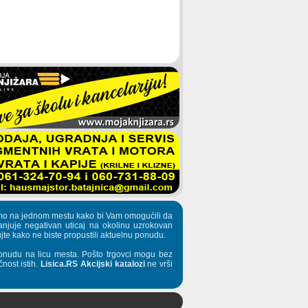
pljamo na jednom mestu kako bi Vam omogućili da
manjuje negativan uticaj na okolinu uzrokovan
te kako ne biste propustili aktuelnu ponudu.
onudu na licu mesta. Pošto trgovci mogu bez
nost istih.
Lisica.RS Akcijski katalozi
ne vrši