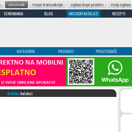
n
cenovnik
moje transakcije
oglasi koje pratim
moji oglasi
CENOMANIJA
BLOG
AKCIJSKI KATALOZI
RECEPTI
KATEGORIJE
PRODAVCI
PROIZVOĐAČI
Kritikos
katalozi