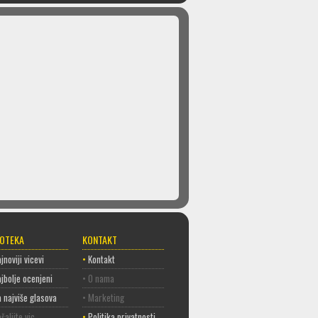
COTEKA
KONTAKT
jnoviji vicevi
•
Kontakt
jbolje ocenjeni
• O nama
 najviše glasova
• Marketing
šaljite vic
•
Politika privatnosti