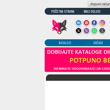
dopuni raču
POČETNA STRANA
MALI OGLASI
KATALOZI
DRŽAVE