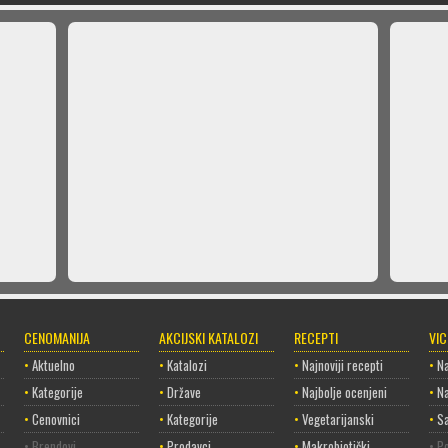
CENOMANIJA
AKCIJSKI KATALOZI
RECEPTI
VI
•
Aktuelno
•
Katalozi
•
Najnoviji recepti
•
Na
•
Kategorije
•
Države
•
Najbolje ocenjeni
•
Na
•
Cenovnici
•
Kategorije
•
Vegetarijanski
•
Sa
• Brendovi
•
Prodavci
•
Makrobiotički
• Po