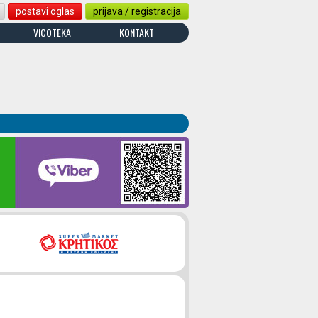
postavi oglas
prijava / registracija
VICOTEKA
KONTAKT