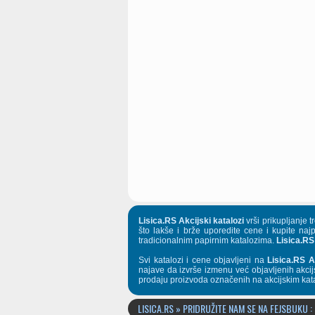
Lisica.RS Akcijski katalozi
vrši prikupljanje 
što lakše i brže uporedite cene i kupite naj
tradicionalnim papirnim katalozima.
Lisica.RS
Svi katalozi i cene objavljeni na
Lisica.RS A
najave da izvrše izmenu već objavljenih akcij
prodaju proizvoda označenih na akcijskim kat
LISICA.RS » PRIDRUŽITE NAM SE NA FEJSBUKU :