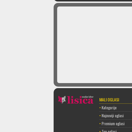
MALI OGLASI
•
Kategorije
•
Najnoviji oglasi
•
Premium oglasi
•
Top oglasi