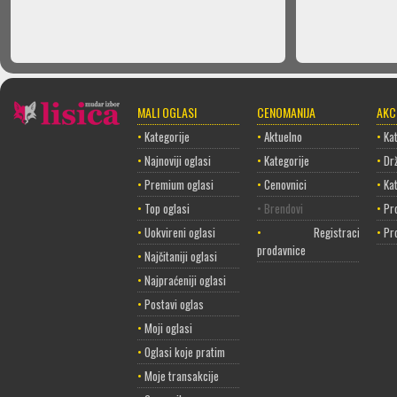
MALI OGLASI
CENOMANIJA
AKC
•
Kategorije
•
Aktuelno
•
Kat
•
Najnoviji oglasi
•
Kategorije
•
Dr
•
Premium oglasi
•
Cenovnici
•
Ka
•
Top oglasi
• Brendovi
•
Pr
•
Uokvireni oglasi
•
Registracija
•
Pr
prodavnice
•
Najčitaniji oglasi
•
Najpraćeniji oglasi
•
Postavi oglas
•
Moji oglasi
•
Oglasi koje pratim
•
Moje transakcije