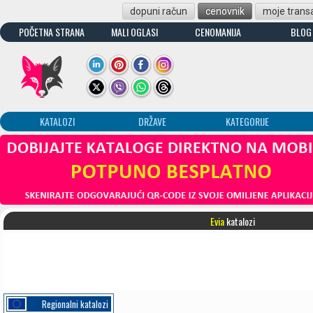
dopuni račun
cenovnik
moje transa
POČETNA STRANA
MALI OGLASI
CENOMANIJA
BLOG
KATALOZI
DRŽAVE
KATEGORIJE
Evia
katalozi
Regionalni katalozi